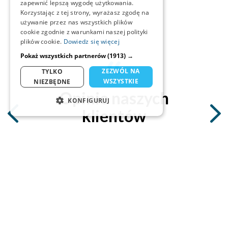
zapewnić lepszą wygodę użytkowania.
Korzystając z tej strony, wyrażasz zgodę na
używanie przez nas wszystkich plików
cookie zgodnie z warunkami naszej polityki
plików cookie.
Dowiedz się więcej
Pokaż wszystkich partnerów
(1913) →
ZEZWÓL NA
TYLKO
WSZYSTKIE
NIEZBĘDNE
Opinie naszych
KONFIGURUJ
klientów
NIEZBĘDNE
STATYSTYKA
MARKETING
Agnieszka Mielska
FUNKCJONALNOŚĆ
sklep internetowy
Bardzo dziękuję za wprowadzenie obsługi drukarek
NIESKLASYFIKOWANE
fiskalnych - w końcu mogę wszystko robić w jednym
programie, a nie w trzech jak dotychczas.