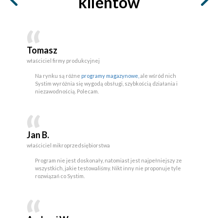
klientów
Tomasz
właściciel firmy produkcyjnej
Na rynku są różne
programy magazynowe,
ale wśród nich
Systim wyróżnia się wygodą obsługi, szybkością działania i
niezawodnością. Polecam.
Jan B.
właściciel mikroprzedsiębiorstwa
Program nie jest doskonały, natomiast jest najpełniejszy ze
wszystkich, jakie testowaliśmy. Nikt inny nie proponuje tyle
rozwiązań co Systim.