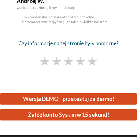
Andrzej W.
właściciel rodzinnej firmy handlowej
... w końcu znalazłem narzędzie które pozwoliło
zinformatyzować moją firmę, i to tak niewielkim kosztem ...
Czy informacje na tej stronie były pomocne?
★
★
★
★
★
Wersja DEMO - przetestuj za darmo!
Załóż konto Systim w 15 sekund!