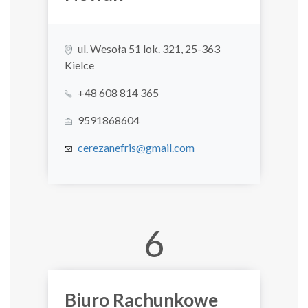
ul. Wesoła 51 lok. 321, 25-363
Kielce
+48 608 814 365
9591868604
cerezanefris@gmail.com
6
Biuro Rachunkowe