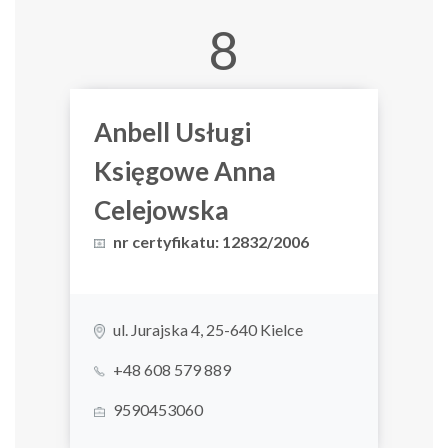
8
Anbell Usługi
Księgowe Anna
Celejowska
nr certyfikatu: 12832/2006
ul. Jurajska 4, 25-640 Kielce
+48 608 579 889
9590453060