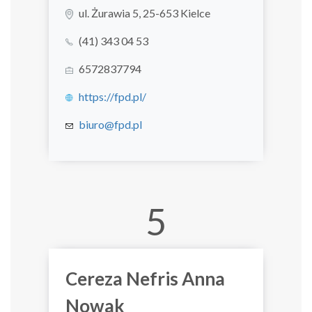
ul. Żurawia 5, 25-653 Kielce
(41) 343 04 53
6572837794
https://fpd.pl/
biuro@fpd.pl
5
Cereza Nefris Anna
Nowak