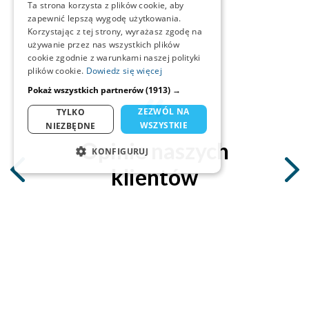
Ta strona korzysta z plików cookie, aby
zapewnić lepszą wygodę użytkowania.
Korzystając z tej strony, wyrażasz zgodę na
używanie przez nas wszystkich plików
cookie zgodnie z warunkami naszej polityki
plików cookie.
Dowiedz się więcej
Pokaż wszystkich partnerów
(1913) →
ZEZWÓL NA
TYLKO
WSZYSTKIE
NIEZBĘDNE
Opinie naszych
KONFIGURUJ
klientów
NIEZBĘDNE
STATYSTYKA
MARKETING
Mirek
FUNKCJONALNOŚĆ
specjalista ds. obsługi zamówień
NIESKLASYFIKOWANE
Cieszę się zmianami jakie ciągle wprowadzacie. Program
zrobił ogromny postęp wizualny i funkcjonalny względem
samego początku i duży plus za ciągły rozwój. Ciesze się, że