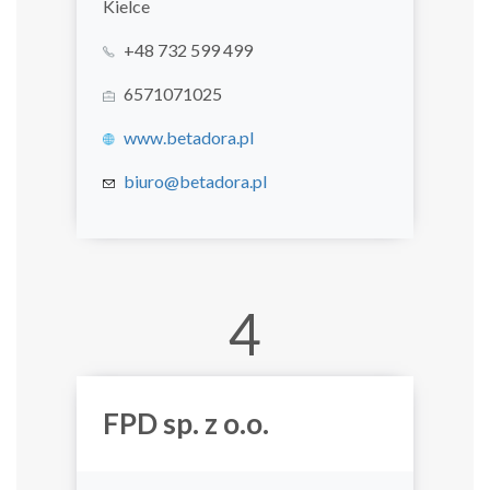
Kielce
+48 732 599 499
6571071025
www.betadora.pl
biuro@betadora.pl
4
FPD sp. z o.o.