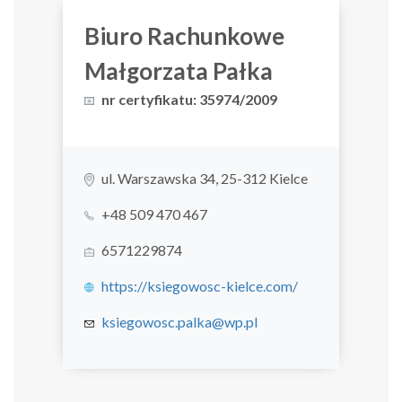
Biuro Rachunkowe
Małgorzata Pałka
nr certyfikatu: 35974/2009
ul. Warszawska 34, 25-312 Kielce
+48 509 470 467
6571229874
https://ksiegowosc-kielce.com/
ksiegowosc.palka@wp.pl