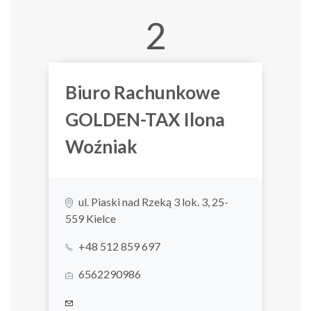
2
Biuro Rachunkowe
GOLDEN-TAX Ilona
Woźniak
ul. Piaski nad Rzeką 3 lok. 3, 25-
559 Kielce
+48 512 859 697
6562290986