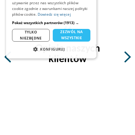
używanie przez nas wszystkich plików
cookie zgodnie z warunkami naszej polityki
plików cookie.
Dowiedz się więcej
Pokaż wszystkich partnerów
(1913) →
ZEZWÓL NA
TYLKO
WSZYSTKIE
NIEZBĘDNE
Opinie naszych
KONFIGURUJ
klientów
NIEZBĘDNE
STATYSTYKA
MARKETING
Marcin Cz.
FUNKCJONALNOŚĆ
tester programów
Po przejściu przez wszystkie funkcjonalności programu -
NIESKLASYFIKOWANE
jest to nieporównywalny mechanizm we wszystkim.
Niezbędne
Statystyka
Marketing
Wojtek