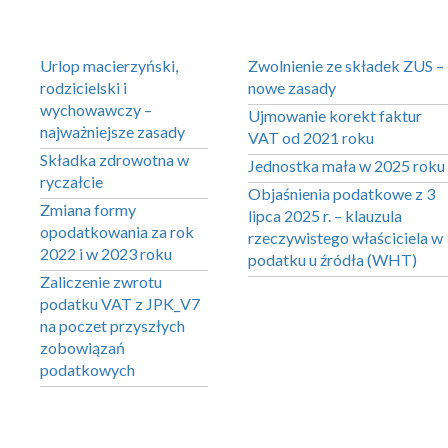
Urlop macierzyński,
Zwolnienie ze składek ZUS –
rodzicielski i
nowe zasady
wychowawczy –
Ujmowanie korekt faktur
najważniejsze zasady
VAT od 2021 roku
Składka zdrowotna w
Jednostka mała w 2025 roku
ryczałcie
Objaśnienia podatkowe z 3
Zmiana formy
lipca 2025 r. – klauzula
opodatkowania za rok
rzeczywistego właściciela w
2022 i w 2023 roku
podatku u źródła (WHT)
Zaliczenie zwrotu
podatku VAT z JPK_V7
na poczet przyszłych
zobowiązań
podatkowych