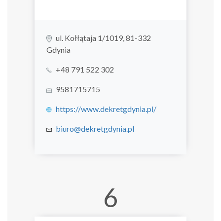
ul. Kołłątaja 1/1019, 81-332
Gdynia
+48 791 522 302
9581715715
https://www.dekretgdynia.pl/
biuro@dekretgdynia.pl
6