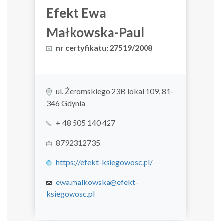
Efekt Ewa
Małkowska-Paul
nr certyfikatu: 27519/2008
ul. Żeromskiego 23B lokal 109, 81-
346 Gdynia
+ 48 505 140 427
8792312735
https://efekt-ksiegowosc.pl/
ewa.malkowska@efekt-
ksiegowosc.pl