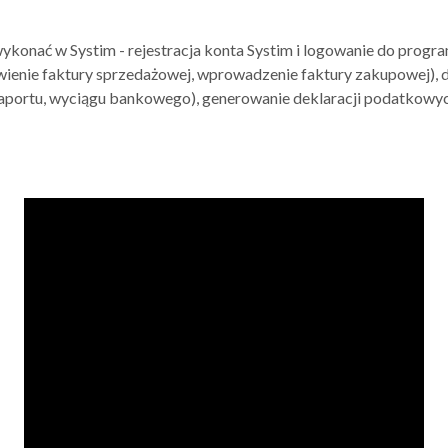
wykonać w Systim - rejestracja konta Systim i logowanie do prog
wienie faktury sprzedażowej, wprowadzenie faktury zakupowej),
 aportu, wyciągu bankowego), generowanie deklaracji podatkowyc