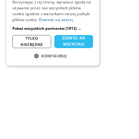
Korzystając z tej strony, wyrażasz zgodę na
używanie przez nas wszystkich plików
cookie zgodnie z warunkami naszej polityki
plików cookie.
Dowiedz się więcej
Pokaż wszystkich partnerów
(1913) →
ZEZWÓL NA
TYLKO
WSZYSTKIE
NIEZBĘDNE
KONFIGURUJ
NIEZBĘDNE
STATYSTYKA
MARKETING
FUNKCJONALNOŚĆ
NIESKLASYFIKOWANE