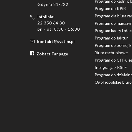
Program do kadr i pł
Gdynia 81-222
Program do KPiR
Program dla biura 
Infolinia:
22 350 64 30
Program do magazy
pn - pt: 8:30 - 16:30
Program kadry i pła
Program do faktur
kontakt@systim.pl
Program do pełnej k
Biuro rachunkowe
Zobacz Fanpage
Program do CIT-u e
Integracja z KSeF
Program do działaln
Ogólnopolskie biur