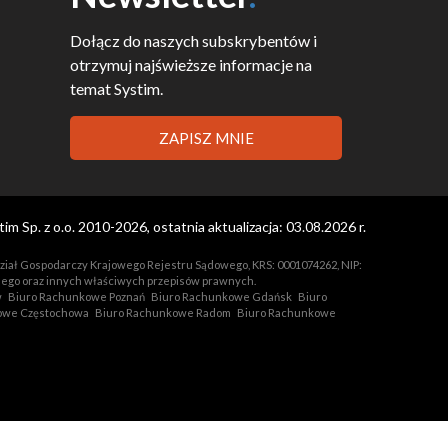
Dołącz do naszych subskrybentów i
otrzymuj najświeższe informacje na
temat Systim.
ZAPISZ MNIE
m Sp. z o.o. 2010-2026, ostatnia aktualizacja: 03.08.2026 r.
Wydział Gospodarczy Krajowego Rejestru Sądowego, KRS: 0001074262, NIP:
nego oraz innych właściwych przepisów prawnych.
w
Biuro Rachunkowe Poznań
Biuro Rachunkowe Gdańsk
Biuro
owe Częstochowa
Biuro Rachunkowe Radom
Biuro Rachunkowe