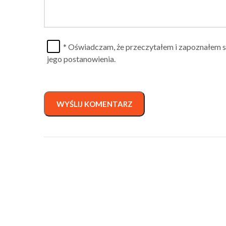
* Oświadczam, że przeczytałem i zapoznałem s
jego postanowienia.
WYŚLIJ KOMENTARZ