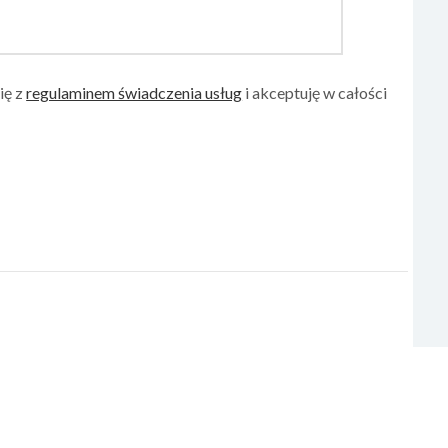
ię z
regulaminem świadczenia usług
i akceptuję w całości