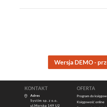
Wersja DEMO - prze
KONTAKT
OFERTA
Adres
Program do księgow
Systim sp. z o.o.
Księgowość online
ul.Morska 149 U2