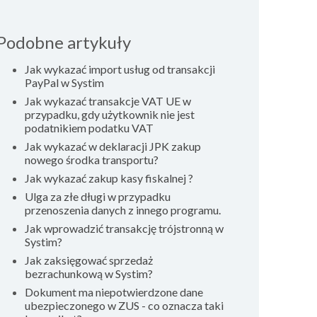
Podobne artykuły
Jak wykazać import usług od transakcji
PayPal w Systim
Jak wykazać transakcje VAT UE w
przypadku, gdy użytkownik nie jest
podatnikiem podatku VAT
Jak wykazać w deklaracji JPK zakup
nowego środka transportu?
Jak wykazać zakup kasy fiskalnej ?
Ulga za złe długi w przypadku
przenoszenia danych z innego programu.
Jak wprowadzić transakcję trójstronną w
Systim?
Jak zaksięgować sprzedaż
bezrachunkową w Systim?
Dokument ma niepotwierdzone dane
ubezpieczonego w ZUS - co oznacza taki