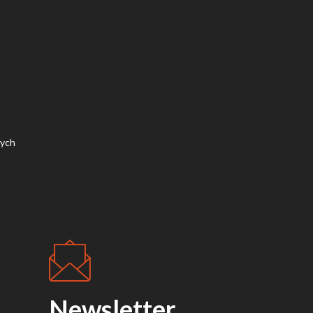
nych
Newsletter
.