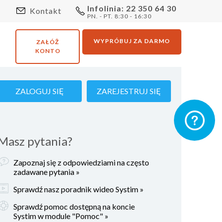
Infolinia: 22 350 64 30
Kontakt
PN. - PT. 8:30 - 16:30
WYPRÓBUJ ZA DARMO
ZAŁÓŻ
KONTO
ZALOGUJ SIĘ
ZAREJESTRUJ SIĘ
Masz pytania?
Zapoznaj się z odpowiedziami na często
zadawane pytania »
Sprawdź nasz poradnik wideo Systim »
Sprawdź pomoc dostępną na koncie
Systim w module "Pomoc" »