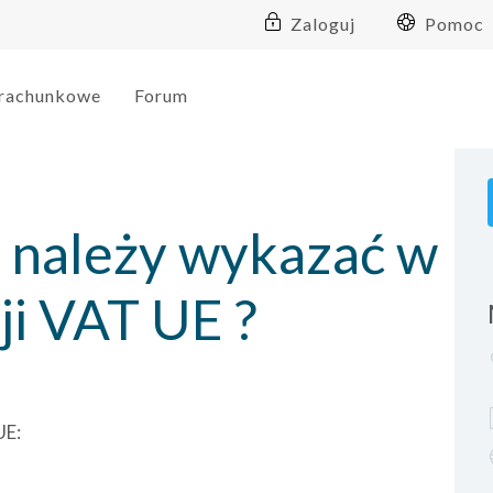
Zaloguj
Pomoc
 rachunkowe
Forum
e należy wykazać w
ji VAT UE ?
UE: