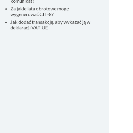
komunikat?
Za jakie lata obrotowe mogę
wygenerować CIT-8?
Jak dodać transakcję, aby wykazać ją w
deklaracji VAT UE