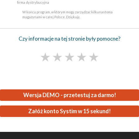
firma dystrybucyjna
W końcu program, w którym mogę zarządzać kilkunastoma
magazynami w całej Polsce. Dziękuję.
Czy informacje na tej stronie były pomocne?
★
★
★
★
★
Wersja DEMO - przetestuj za darmo!
Załóż konto Systim w 15 sekund!