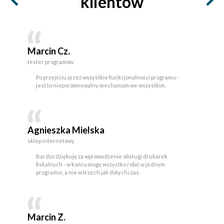
klientów
Marcin Cz.
tester programów
Po przejściu przez wszystkie funkcjonalności programu -
jest to nieporównywalny mechanizm we wszystkim.
Agnieszka Mielska
sklep internetowy
Bardzo dziękuję za wprowadzenie obsługi drukarek
fiskalnych - w końcu mogę wszystko robić w jednym
programie, a nie w trzech jak dotychczas.
Marcin Z.