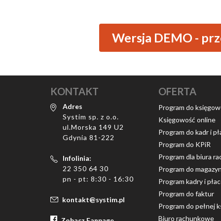
Wersja DEMO - prze
KONTAKT
OFERTA
Adres
Program do księgow
Systim sp. z o.o.
Księgowość online
ul.Morska 149 U2
Program do kadr i pł
Gdynia 81-222
Program do KPiR
Program dla biura 
Infolinia:
22 350 64 30
Program do magazy
pn - pt: 8:30 - 16:30
Program kadry i pła
Program do faktur
kontakt@systim.pl
Program do pełnej k
Biuro rachunkowe
Zobacz Fanpage