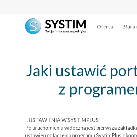
Oferta
Biura
Jaki ustawić por
z programe
I. USTAWIENIA W SYSTIMPLUS
Po uruchomieniu widoczna jest pierwsza zakładk
ustawień połączenia programu SystimPlus z kont