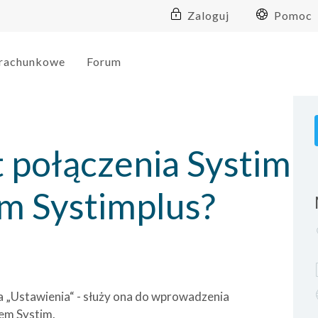
Zaloguj
Pomoc
 rachunkowe
Forum
t połączenia Systim
m Systimplus?
a „Ustawienia“ - służy ona do wprowadzenia
em Systim.