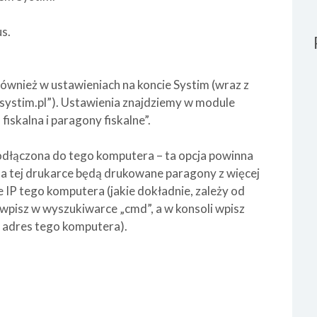
s.
wnież w ustawieniach na koncie Systim (wraz z
.systim.pl”). Ustawienia znajdziemy w module
fiskalna i paragony fiskalne”.
 podłączona do tego komputera – ta opcja powinna
t na tej drukarce będą drukowane paragony z więcej
 IP tego komputera (jakie dokładnie, zależy od
, wpisz w wyszukiwarce „cmd”, a w konsoli wpisz
ć adres tego komputera).