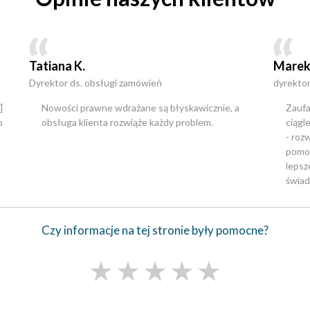
Tatiana K.
Marek
Dyrektor ds. obsługi zamówień
dyrektor
]
Nowości prawne wdrażane są błyskawicznie, a
Zaufa
o
obsługa klienta rozwiąże każdy problem.
ciągl
- roz
pomoc
lepsz
świad
Czy informacje na tej stronie były pomocne?
★
★
★
★
★