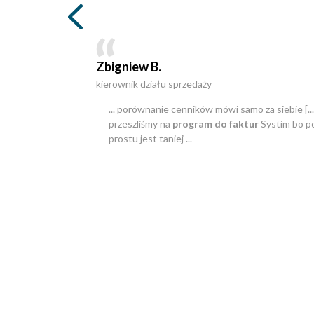
Zbigniew B.
kierownik działu sprzedaży
... porównanie cenników mówi samo za siebie [...
przeszliśmy na
program do faktur
Systim bo p
prostu jest taniej ...