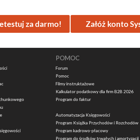
testuj za darmo!
Załóż konto Sy
POMOC
ości
Forum
Pomoc
ac
Filmy instruktażowe
Kalkulator podatkowy dla firm B2B 2026
rachunkowego
Program do faktur
nu
ce
Automatyzacja Księgowości
Program Książka Przychodów i Rozchodów
sięgowości
Program kadrowo-płacowy
Program do środków trwałych i amortyzacji