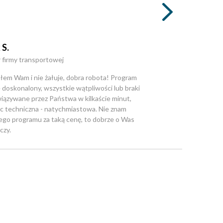
 S.
 firmy transportowej
łem Wam i nie żałuje, dobra robota! Program
e doskonalony, wszystkie wątpliwości lub braki
wiązywane przez Państwa w kilkaście minut,
 techniczna - natychmiastowa. Nie znam
ego programu za taką cenę, to dobrze o Was
czy.