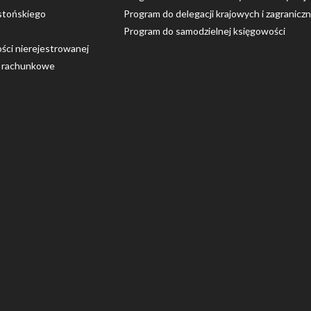
stońskiego
Program do delegacji krajowych i zagranicz
Program do samodzielnej księgowości
ości nierejestrowanej
o rachunkowe