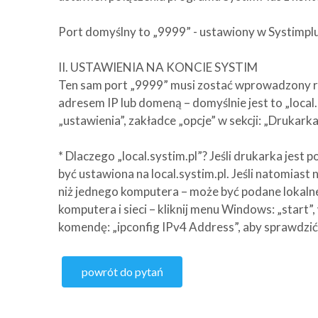
Port domyślny to „9999” - ustawiony w Systimplu
II. USTAWIENIA NA KONCIE SYSTIM
Ten sam port „9999” musi zostać wprowadzony ró
adresem IP lub domeną – domyślnie jest to „local
„ustawienia”, zakładce „opcje” w sekcji: „Drukarka 
* Dlaczego „local.systim.pl”? Jeśli drukarka jest
być ustawiona na local.systim.pl. Jeśli natomias
niż jednego komputera – może być podane lokalne
komputera i sieci – kliknij menu Windows: „start”
komendę: „ipconfig IPv4 Address”, aby sprawdzi
powrót do pytań