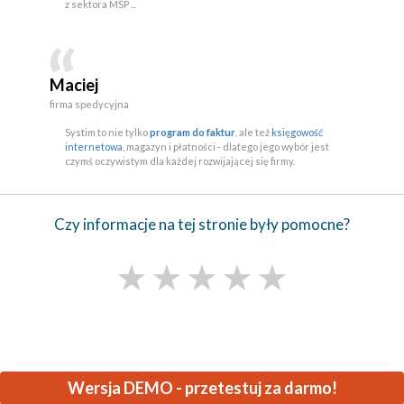
z sektora MSP ...
Maciej
firma spedycyjna
Systim to nie tylko
program do faktur
, ale też
księgowość
internetowa
, magazyn i płatności - dlatego jego wybór jest
czymś oczywistym dla każdej rozwijającej się firmy.
Czy informacje na tej stronie były pomocne?
★
★
★
★
★
Wersja DEMO - przetestuj za darmo!