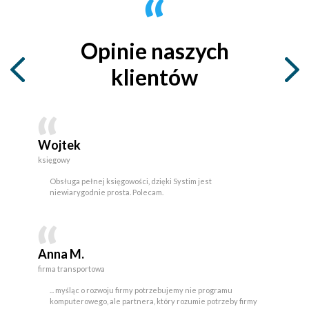
Opinie naszych
klientów
Wojtek
księgowy
Obsługa pełnej księgowości, dzięki Systim jest
niewiarygodnie prosta. Polecam.
Anna M.
firma transportowa
... myśląc o rozwoju firmy potrzebujemy nie programu
komputerowego, ale partnera, który rozumie potrzeby firmy