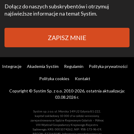
Dołącz do naszych subskrybentów i otrzymuj
najświeższe informacje na temat Systim.
ZAPISZ MNIE
Integracje
Akademia Systim
Regulamin
Polityka prywatności
Polityka cookies
Kontakt
Copyright © Systim Sp. z o.o. 2010-2026, ostatnia aktualizacja:
03.08.2026 r.
Systim sp. z o.o. ul. Morska 149 U2 Gdynia 81-222,
kapitał zakładowy 10 000 zł w całości wniesiony,
zarejestrowana w Sądzie Rejonowym Gdańsk – Północ
VIII Wydział Gospodarczy Krajowego Rejestru
Sądowego, KRS: 0001074262, NIP: 958-173-96-09,
REGON: 527165090. Informacje przedstawione na