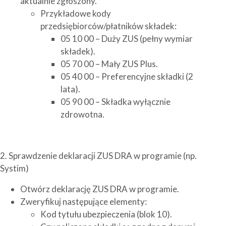
aktualnie zgłoszony.
Przykładowe kody
przedsiębiorców/płatników składek:
05 10 00 – Duży ZUS (pełny wymiar
składek).
05 70 00 – Mały ZUS Plus.
05 40 00 – Preferencyjne składki (2
lata).
05 90 00 – Składka wyłącznie
zdrowotna.
2. Sprawdzenie deklaracji ZUS DRA w programie (np.
Systim)
Otwórz deklarację ZUS DRA w programie.
Zweryfikuj następujące elementy:
Kod tytułu ubezpieczenia (blok 10).