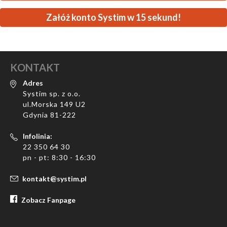
Załóż konto Systim w 15 sekund!
KONTAKT
Adres
Systim sp. z o.o.
ul.Morska 149 U2
Gdynia 81-222
Infolinia:
22 350 64 30
pn - pt: 8:30 - 16:30
kontakt@systim.pl
Zobacz Fanpage