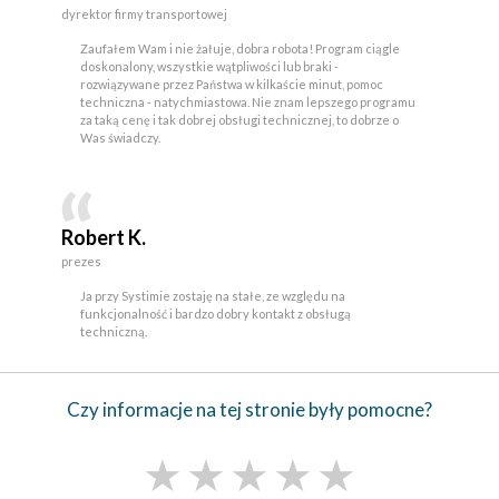
dyrektor firmy transportowej
Zaufałem Wam i nie żałuje, dobra robota! Program ciągle
doskonalony, wszystkie wątpliwości lub braki -
rozwiązywane przez Państwa w kilkaście minut, pomoc
techniczna - natychmiastowa. Nie znam lepszego programu
za taką cenę i tak dobrej obsługi technicznej, to dobrze o
Was świadczy.
Robert K.
prezes
Ja przy Systimie zostaję na stałe, ze względu na
funkcjonalność i bardzo dobry kontakt z obsługą
techniczną.
Czy informacje na tej stronie były pomocne?
★
★
★
★
★