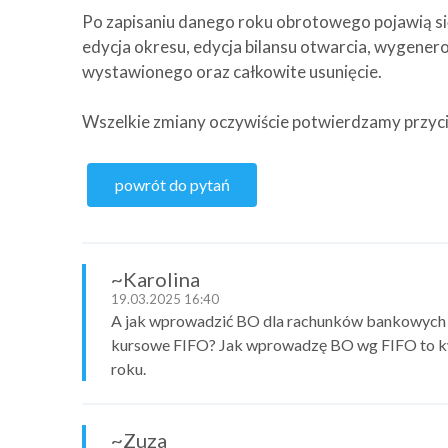
Po zapisaniu danego roku obrotowego pojawią si
edycja okresu, edycja bilansu otwarcia, wygener
wystawionego oraz całkowite usunięcie.
Wszelkie zmiany oczywiście potwierdzamy przyci
powrót do pytań
~Karolina
19.03.2025 16:40
A jak wprowadzić BO dla rachunków bankowych w 
kursowe FIFO? Jak wprowadzę BO wg FIFO to kw
roku.
~Zuza