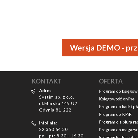
Wersja DEMO - prze
KONTAKT
OFERTA
Adres
Program do księgow
Systim sp. z o.o.
Księgowość online
ul.Morska 149 U2
Program do kadr i pł
Gdynia 81-222
Program do KPiR
Program dla biura 
Infolinia:
22 350 64 30
Program do magazy
pn - pt: 8:30 - 16:30
Program kadry i pła