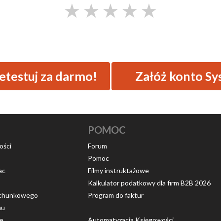
★
★
★
★
★
testuj za darmo!
Załóż konto Sy
POMOC
ości
Forum
Pomoc
ac
Filmy instruktażowe
Kalkulator podatkowy dla firm B2B 2026
rachunkowego
Program do faktur
nu
ce
Automatyzacja Księgowości