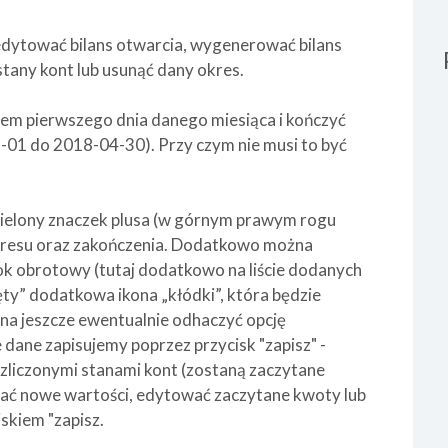
dytować bilans otwarcia, wygenerować bilans
tany kont lub usunąć dany okres.
em pierwszego dnia danego miesiąca i kończyć
-01 do 2018-04-30). Przy czym nie musi to być
ielony znaczek plusa (w górnym prawym rogu
 okresu oraz zakończenia. Dodatkowo można
ok obrotowy (tutaj dodatkowo na liście dodanych
ęty” dodatkowa ikona „kłódki”, która będzie
a jeszcze ewentualnie odhaczyć opcję
ane zapisujemy poprzez przycisk "zapisz" -
 zliczonymi stanami kont (zostaną zaczytane
ać nowe wartości, edytować zaczytane kwoty lub
skiem "zapisz.