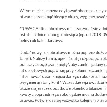
W tym miejscu można edytować obecne okresy, e
otwarcia, zamknąć bieżący okres, wygenerować s
**UWAGA! Rok obrotowy musi zaczynać się z dni
ostatnim dniem danego miesiąca (np. od 2018-05
pełny rok kalendarzowy.
Dodać nowy rok obrotowy można poprzez duży z
tabeli). Należy tam uzupełnić datę rozpoczęcia
odhaczyć opcję „zamknięty”, aby zamknąć dany r
lat obrotowych pojawi się przy kolumnie „zamkni
informować o zamknięciu danego roku) oraz możn
„wygeneruj stany kont”. Wszystkie wprowadzone d
ukaże się jeszcze dodatkowe okienko z bilansem i
kwoty z poprzedniego roku), gdzie można dodaw
usuwać. Potwierdza się wszystko kolejnym przyci