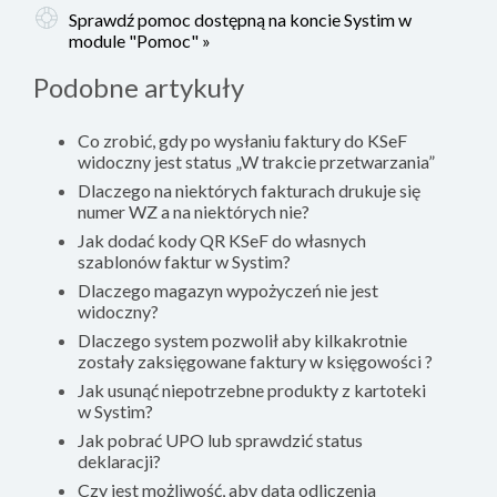
Sprawdź pomoc dostępną na koncie Systim w
module "Pomoc" »
Podobne artykuły
Co zrobić, gdy po wysłaniu faktury do KSeF
widoczny jest status „W trakcie przetwarzania”
Dlaczego na niektórych fakturach drukuje się
numer WZ a na niektórych nie?
Jak dodać kody QR KSeF do własnych
szablonów faktur w Systim?
Dlaczego magazyn wypożyczeń nie jest
widoczny?
Dlaczego system pozwolił aby kilkakrotnie
zostały zaksięgowane faktury w księgowości ?
Jak usunąć niepotrzebne produkty z kartoteki
w Systim?
Jak pobrać UPO lub sprawdzić status
deklaracji?
Czy jest możliwość, aby data odliczenia