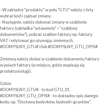
- W zakładce "produkty" w polu "GTU" należy z listy
wybrać kod i zapisać zmiany.
- Następnie, należy dokonać zmiany w szablonie
faktury (zakładka "ustawienia" > "szablony
dokumentów"), pobrać szablon faktury np. faktury
VAT i edytować go używając zmiennych:
#DOMYSLNY_GTU# i/lub #DOMYSLNY_GTU_OPIS#
Zmienną należy dodać w szablonie dokumentu faktury
w polach faktury (w miejscu, gdzie wypisują się
produkty/usługi).
Gdzie:
#DOMYSLNY_GTU# - to kod GTU_01
#DOMYSLNY_GTU_OPIS# - to dokładny opis danego
kodu, np. "Dostawa budynków, budowli i gruntów".