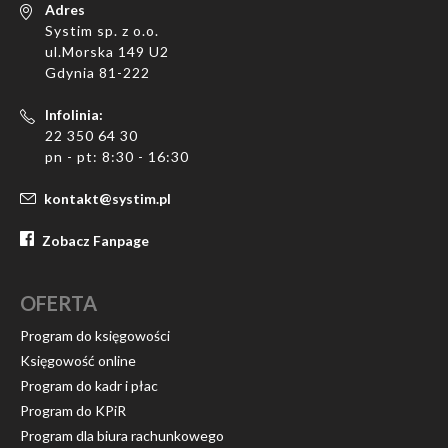
Adres
Systim sp. z o.o.
ul.Morska 149 U2
Gdynia 81-222
Infolinia:
22 350 64 30
pn - pt: 8:30 - 16:30
kontakt@systim.pl
Zobacz Fanpage
OFERTA
Program do księgowości
Księgowość online
Program do kadr i płac
Program do KPiR
Program dla biura rachunkowego