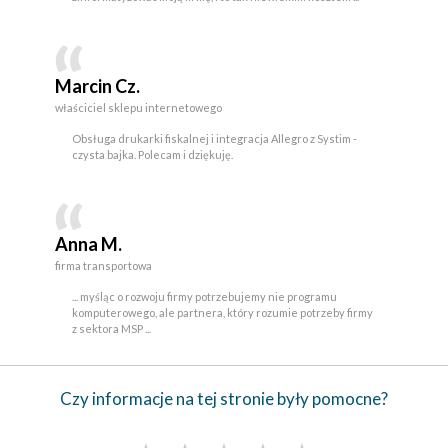
Marcin Cz.
właściciel sklepu internetowego
Obsługa drukarki fiskalnej i integracja Allegro z Systim -
czysta bajka. Polecam i dziękuję.
Anna M.
firma transportowa
... myśląc o rozwoju firmy potrzebujemy nie programu
komputerowego, ale partnera, który rozumie potrzeby firmy
z sektora MSP ...
Czy informacje na tej stronie były pomocne?