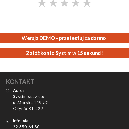
★
★
★
★
★
Wersja DEMO - przetestuj za darmo!
Załóż konto Systim w 15 sekund!
KONTAKT
Adres
Systim sp. z o.o.
ul.Morska 149 U2
Gdynia 81-222
Infolinia:
22 350 64 30