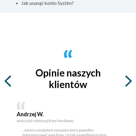
Jak usunąć konto Systim?
Opinie naszych
klientów
Andrzej W.
właściciel rodzinnej firmy handlowej
... w końcu znalazłem narzędzie które pozwoliło
zinformatyzować moją firmę, i to tak niewielkim kosztem ...