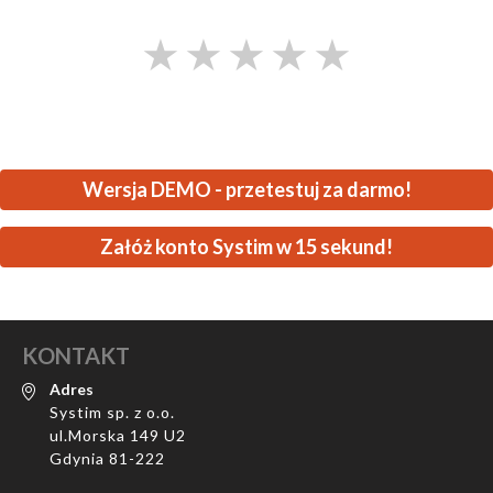
★
★
★
★
★
Wersja DEMO - przetestuj za darmo!
Załóż konto Systim w 15 sekund!
KONTAKT
Adres
Systim sp. z o.o.
ul.Morska 149 U2
Gdynia 81-222