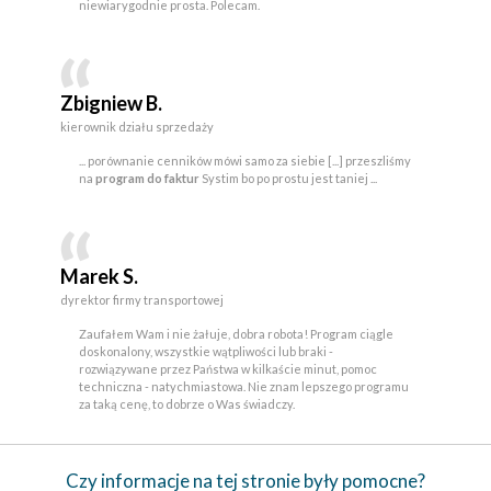
niewiarygodnie prosta. Polecam.
Zbigniew B.
kierownik działu sprzedaży
... porównanie cenników mówi samo za siebie [...] przeszliśmy
na
program do faktur
Systim bo po prostu jest taniej ...
Marek S.
dyrektor firmy transportowej
Zaufałem Wam i nie żałuje, dobra robota! Program ciągle
doskonalony, wszystkie wątpliwości lub braki -
rozwiązywane przez Państwa w kilkaście minut, pomoc
techniczna - natychmiastowa. Nie znam lepszego programu
za taką cenę, to dobrze o Was świadczy.
Czy informacje na tej stronie były pomocne?