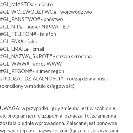
#GL_MIASTO# - miasto
#GL_WOJEWODZTWO# - województwo
#GL_PANSTWO# - państwo
#GL_NIP# - numer NIP/VAT EU
#GL_TELEFON# - telefon
#GL_FAX# - faks
#GL_EMAIL# - email
#GL_NAZWA_SKROT# - nazwa skrócona
#GL_WWW# - adres WWW
#GL_REGON# - numer regon
#RODZAJ_DZIALALNOSCI# - rodzaj działalności
(określony w module księgowość)
UWAGA: w przypadku, gdy zmienna jest w szablonie,
ale program jej nie uzupełnia, oznacza, to, że zmienna
została błędnie wprowadona. Zalecane jest ponowne
wpisanie jej całej nazwy ręcznie (łącznie z „krzyżykami -