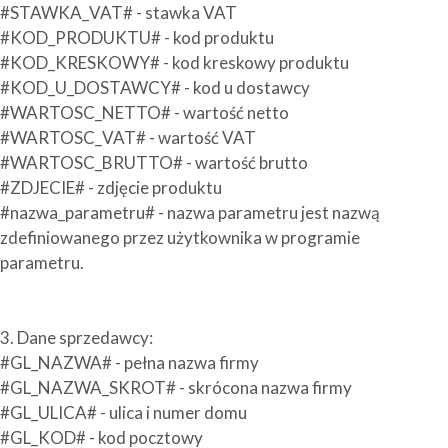
#STAWKA_VAT# - stawka VAT
#KOD_PRODUKTU# - kod produktu
#KOD_KRESKOWY# - kod kreskowy produktu
#KOD_U_DOSTAWCY# - kod u dostawcy
#WARTOSC_NETTO# - wartość netto
#WARTOSC_VAT# - wartość VAT
#WARTOSC_BRUTTO# - wartość brutto
#ZDJECIE# - zdjęcie produktu
#nazwa_parametru# - nazwa parametru jest nazwą
zdefiniowanego przez użytkownika w programie
parametru.
3. Dane sprzedawcy:
#GL_NAZWA# - pełna nazwa firmy
#GL_NAZWA_SKROT# - skrócona nazwa firmy
#GL_ULICA# - ulica i numer domu
#GL_KOD# - kod pocztowy