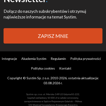
Dołącz do naszych subskrybentów i otrzymuj
najświeższe informacje na temat Systim.
ZAPISZ MNIE
Integracje
Akademia Systim
Regulamin
Polityka prywatności
Polityka cookies
Kontakt
Copyright © Systim Sp. z o.o. 2010-2026, ostatnia aktualizacja:
03.08.2026 r.
Systim sp. z o.o. ul. Morska 149 U2 Gdynia 81-222,
kapitał zakładowy 10 000 zł w całości wniesiony,
zarejestrowana w Sądzie Rejonowym Gdańsk – Północ
VIII Wydział Gospodarczy Krajowego Rejestru