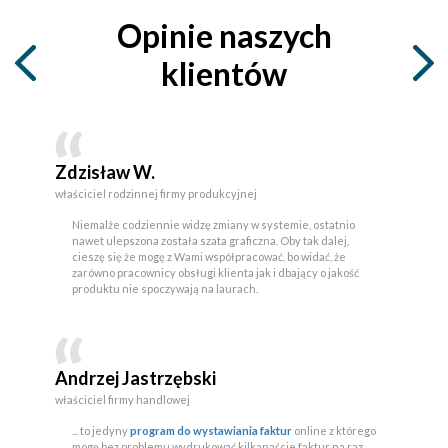
Opinie naszych
klientów
Zdzisław W.
właściciel rodzinnej firmy produkcyjnej
Niemalże codziennie widzę zmiany w systemie, ostatnio
nawet ulepszona została szata graficzna. Oby tak dalej,
cieszę się że mogę z Wami współpracować, bo widać, że
zarówno pracownicy obsługi klienta jak i dbający o jakość
produktu nie spoczywają na laurach.
Andrzej Jastrzębski
właściciel firmy handlowej
... to jedyny
program do wystawiania faktur
online z którego
mogę bez problemu wydrukować kilkanaście faktur na raz,