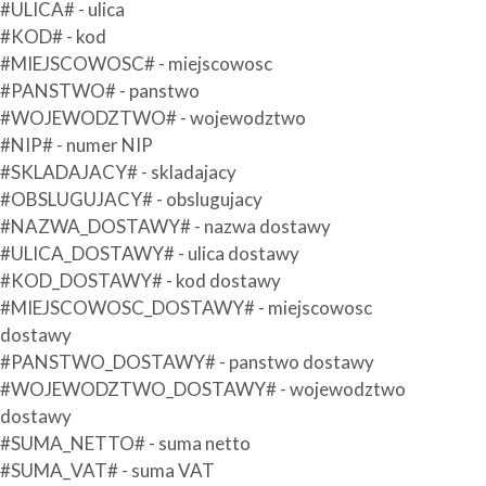
#ULICA# - ulica
#KOD# - kod
#MIEJSCOWOSC# - miejscowosc
#PANSTWO# - panstwo
#WOJEWODZTWO# - wojewodztwo
#NIP# - numer NIP
#SKLADAJACY# - skladajacy
#OBSLUGUJACY# - obslugujacy
#NAZWA_DOSTAWY# - nazwa dostawy
#ULICA_DOSTAWY# - ulica dostawy
#KOD_DOSTAWY# - kod dostawy
#MIEJSCOWOSC_DOSTAWY# - miejscowosc
dostawy
#PANSTWO_DOSTAWY# - panstwo dostawy
#WOJEWODZTWO_DOSTAWY# - wojewodztwo
dostawy
#SUMA_NETTO# - suma netto
#SUMA_VAT# - suma VAT