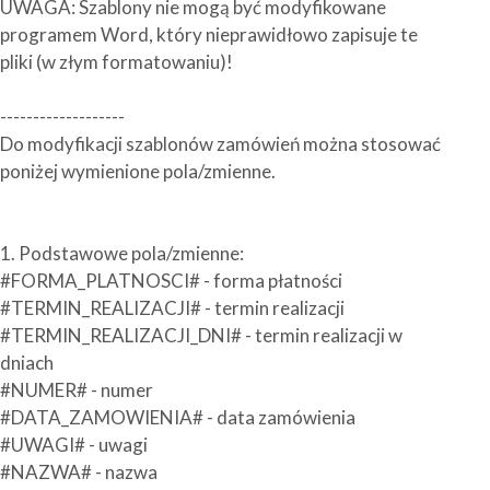
UWAGA: Szablony nie mogą być modyfikowane
programem Word, który nieprawidłowo zapisuje te
pliki (w złym formatowaniu)!
-------------------
Do modyfikacji szablonów zamówień można stosować
poniżej wymienione pola/zmienne.
1. Podstawowe pola/zmienne:
#FORMA_PLATNOSCI# - forma płatności
#TERMIN_REALIZACJI# - termin realizacji
#TERMIN_REALIZACJI_DNI# - termin realizacji w
dniach
#NUMER# - numer
#DATA_ZAMOWIENIA# - data zamówienia
#UWAGI# - uwagi
#NAZWA# - nazwa