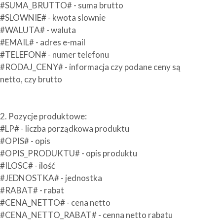
#SUMA_BRUTTO# - suma brutto
#SLOWNIE# - kwota slownie
#WALUTA# - waluta
#EMAIL# - adres e-mail
#TELEFON# - numer telefonu
#RODAJ_CENY# - informacja czy podane ceny są
netto, czy brutto
2. Pozycje produktowe:
#LP# - liczba porządkowa produktu
#OPIS# - opis
#OPIS_PRODUKTU# - opis produktu
#ILOSC# - ilość
#JEDNOSTKA# - jednostka
#RABAT# - rabat
#CENA_NETTO# - cena netto
#CENA_NETTO_RABAT# - cenna netto rabatu