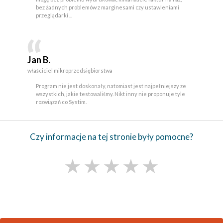
bez żadnych problemów z marginesami czy ustawieniami
przeglądarki ...
Jan B.
właściciel mikroprzedsiębiorstwa
Program nie jest doskonały, natomiast jest najpełniejszy ze
wszystkich, jakie testowaliśmy. Nikt inny nie proponuje tyle
rozwiązań co Systim.
Czy informacje na tej stronie były pomocne?
★
★
★
★
★