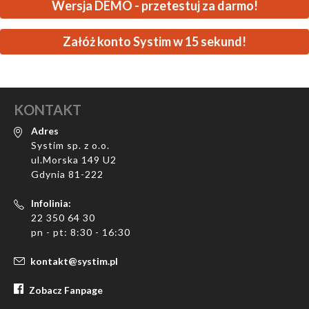
Wersja DEMO - przetestuj za darmo!
Załóż konto Systim w 15 sekund!
KONTAKT
Adres
Systim sp. z o.o.
ul.Morska 149 U2
Gdynia 81-222
Infolinia:
22 350 64 30
pn - pt: 8:30 - 16:30
kontakt@systim.pl
Zobacz Fanpage