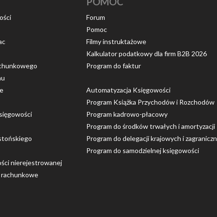
POMOC
ości
Forum
Pomoc
ac
Filmy instruktażowe
Kalkulator podatkowy dla firm B2B 2026
rachunkowego
Program do faktur
nu
ce
Automatyzacja Księgowości
Program Książka Przychodów i Rozchodów
sięgowości
Program kadrowo-płacowy
Program do środków trwałych i amortyzacji
stońskiego
Program do delegacji krajowych i zagranicz
Program do samodzielnej księgowości
ości nierejestrowanej
o rachunkowe