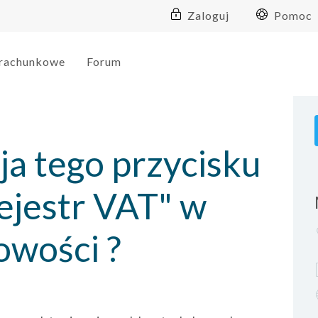
Zaloguj
Pomoc
 rachunkowe
Forum
cja tego przycisku
rejestr VAT" w
owości ?