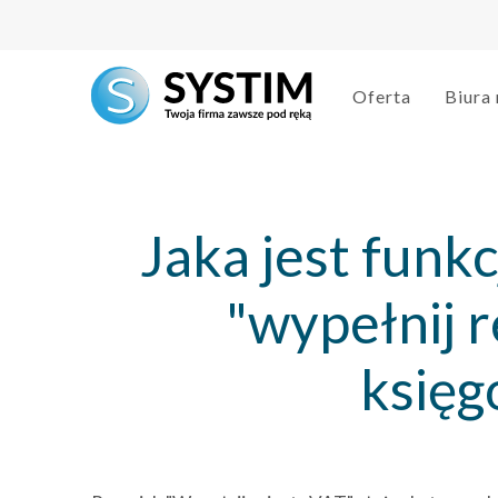
Oferta
Biura
Jaka jest funk
"wypełnij 
księg