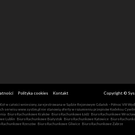
atności
Polityka cookies
Kontakt
Copyright © Systi
0 000 zł w całości wniesiony, zarejestrowana w Sądzie Rejonowym Gdańsk – Północ VIII 
ach serwisu www.systim.pl nie stanowią oferty w rozumieniu przepisów Kodeksu Cywil
ynia
Biuro Rachunkowe Kraków
Biuro Rachunkowe Łódź
Biuro Rachunkowe Wrocła
we Lublin
Biuro Rachunkowe Białystok
Biuro Rachunkowe Katowice
Biuro Rachunk
o Rachunkowe Rzeszów
Biuro Rachunkowe Gliwice
Biuro Rachunkowe Zabrze