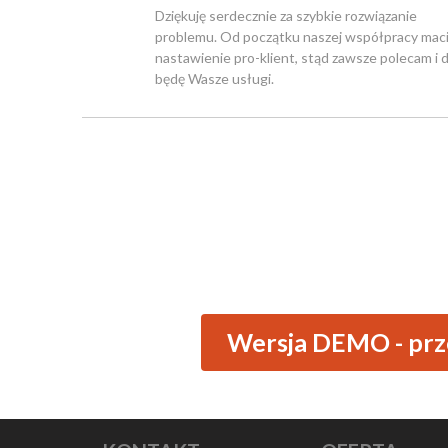
Dziękuję serdecznie za szybkie rozwiązanie
problemu. Od początku naszej współpracy mac
nastawienie pro-klient, stąd zawsze polecam i d
będę Wasze usługi.
Wersja DEMO - prze