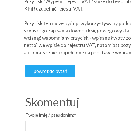
Przycisk "Wypełnij rejestr VAT" służy do tego, 
KPiR uzupełnić rejestr VAT.
Przycisk ten może być np. wykorzystywany podc
szybszego zapisania dowodu księgowego wystarc
wcisnąć wspomniany przycisk - wpisane kwoty zo
netto" we wpisie do rejestru VAT, natomiast poz
automatycznie uzupełnione na podstawie wybran
powrót do pytań
Skomentuj
Twoje imię / pseudonim:*