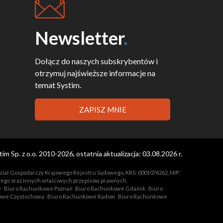
Newsletter
.
Dołącz do naszych subskrybentów i
otrzymuj najświeższe informacje na
temat Systim.
ZAPISZ MNIE
m Sp. z o.o. 2010-2026, ostatnia aktualizacja: 03.08.2026 r.
Wydział Gospodarczy Krajowego Rejestru Sądowego, KRS: 0001074262, NIP:
nego oraz innych właściwych przepisów prawnych.
w
Biuro Rachunkowe Poznań
Biuro Rachunkowe Gdańsk
Biuro
owe Częstochowa
Biuro Rachunkowe Radom
Biuro Rachunkowe