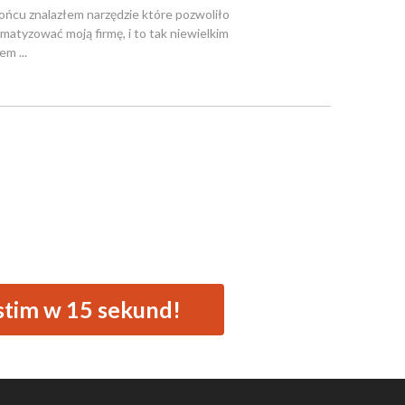
 końcu znalazłem narzędzie które pozwoliło
rmatyzować moją firmę, i to tak niewielkim
em ...
stim w 15 sekund!