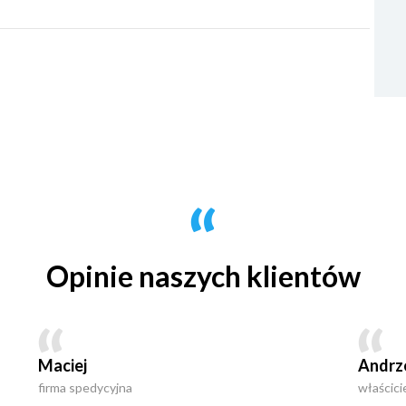
Opinie naszych klientów
Maciej
Andrz
firma spedycyjna
właścici