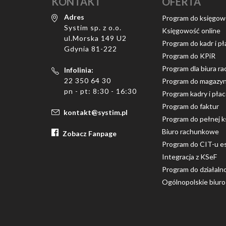
KONTAKT
OFERTA
Adres
Program do księgow
Systim sp. z o.o.
Księgowość online
ul.Morska 149 U2
Program do kadr i pł
Gdynia 81-222
Program do KPiR
Program dla biura 
Infolinia:
22 350 64 30
Program do magazy
pn - pt: 8:30 - 16:30
Program kadry i pła
Program do faktur
kontakt@systim.pl
Program do pełnej k
Biuro rachunkowe
Zobacz Fanpage
Program do CIT-u e
Integracja z KSeF
Program do działaln
Ogólnopolskie biur