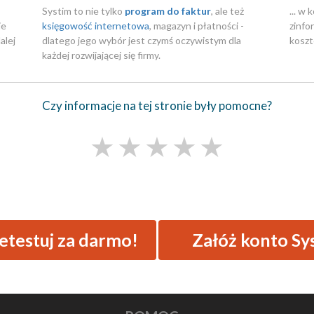
Systim to nie tylko
program do faktur
, ale też
... w
ie
księgowość internetowa
, magazyn i płatności -
zinfo
alej
dlatego jego wybór jest czymś oczywistym dla
koszt
każdej rozwijającej się firmy.
Czy informacje na tej stronie były pomocne?
★
★
★
★
★
testuj za darmo!
Załóż konto Sy