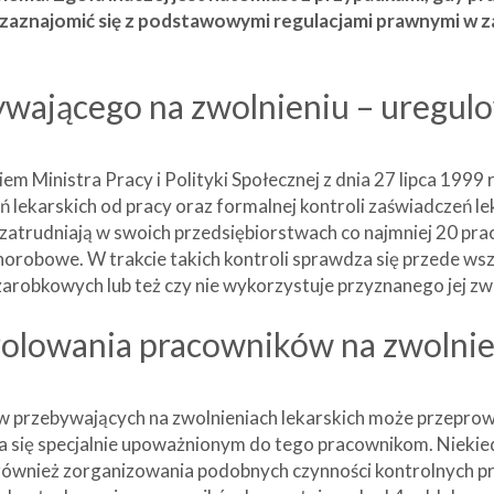
aznajomić się z podstawowymi regulacjami prawnymi w 
ywającego na zwolnieniu – uregul
 Ministra Pracy i Polityki Społecznej z dnia 27 lipca 1999
 lekarskich od pracy oraz formalnej kontroli zaświadczeń l
zatrudniają w swoich przedsiębiorstwach co najmniej 20 prac
chorobowe. W trakcie takich kontroli sprawdza się przede ws
 zarobkowych lub też czy nie wykorzystuje przyznanego jej z
olowania pracowników na zwolnie
w przebywających na zwolnieniach lekarskich może przepro
a się specjalnie upoważnionym do tego pracownikom. Niek
ę również zorganizowania podobnych czynności kontrolnych 