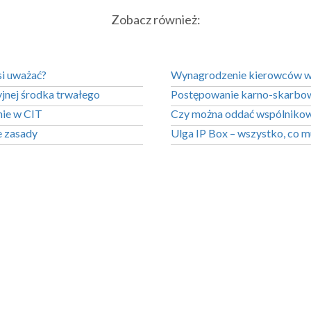
Zobacz również:
si uważać?
Wynagrodzenie kierowców w
jnej środka trwałego
Postępowanie karno-skarbo
nie w CIT
Czy można oddać wspólnikowi
e zasady
Ulga IP Box – wszystko, co m