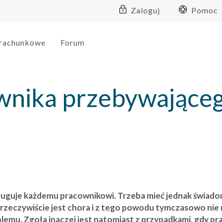
Zaloguj
Pomoc
 rachunkowe
Forum
wnika przebywająceg
ysługuje każdemu pracownikowi. Trzeba mieć jednak świa
a rzeczywiście jest chora i z tego powodu tymczasowo n
lemu. Zgoła inaczej jest natomiast z przypadkami, gdy p