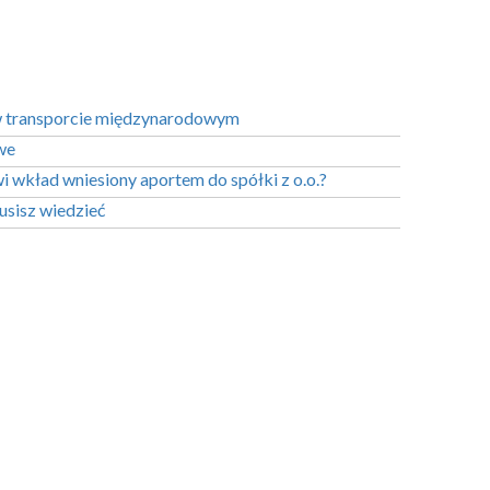
 transporcie międzynarodowym
we
 wkład wniesiony aportem do spółki z o.o.?
usisz wiedzieć