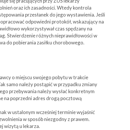
uje się pracujących przy ZUS lekarzy
lnień oraz ich zasadności. Wtedy kontrola
tępowania przesłanek do jego wystawienia. Jeśli
i opracować odpowiedni protokół, wskazujący na
prawidłowo wykorzystywał czas spędzany na
ag. Stwierdzenie różnych nieprawidłowości w
wa do pobierania zasiłku chorobowego.
awcy o miejscu swojego pobytu w trakcie
. Tak samo należy postąpić w przypadku zmiany
swego przebywania należy wysłać konkretnym
ne na poprzedni adres drogą pocztową
ak w ustalonym wcześniej terminie wyjaśnić
zwolnienia w sposób niezgodny z prawem.
 wizytą u lekarza.