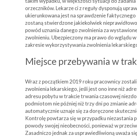
takim wypadku, w większości sytuacji do zadania
orzeczników. Lekarze ci z reguły dysponują upra
ukierunkowana jest na sprawdzenie faktycznego p
zostaną stwierdzone jakiekolwiek nieprawidłowo
powód uznania danego zwolnienia za wystawione 
zwolnieniu. Ubezpieczony ma prawo do wglądu w 
zakresie wykorzystywania zwolnienia lekarskieg
Miejsce przebywania w trak
Wraz z początkiem 2019 roku pracownicy zostal
zwolnienia lekarskiego, jeśli jest ono inne niż 
adresu pobytu w trakcie trwania czasowej niezd
podmiotom nie później niż trzy dni po zmianie 
automatycznie uznaje się za doręczone skuteczni
Kontrolę powtarza się w przypadku niezastania 
powody swojej nieobecności, ponieważ w przeci
Zasadniczo jednak za usprawiedliwioną uważa si