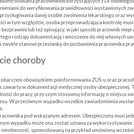
 skontrolowania pracowników korzystających z L4 oddelegow
wnieniami do weryfikowania prawidłowości wystawionych zwo
rzysługiwania danej osobie zwolnienia lekarskiego oraz wys
ści w tym względzie, osoba przeprowadzająca kontrolę mus
bezprawnie lub też opisujący, w jaki sposób pracownik nie
tego rodzaju dokumentację i wnoszenie do niej własnych uw
o zwykle stanowi przesłankę do pozbawienia pracownika pra
cie choroby
i obarczeni obowiązkiem poinformowania ZUS-u oraz pracod
adres zawarty w dokumentacji medycznej osoby ubezpieczonej
olności do pracy, przy czym stosowną informację o miejscu 
adresu. W przeciwnym wypadku wszelkie zawiadomienia wysła
e.
pracownika pod wskazanym adresem. Ubezpieczony musi jedn
wnym wypadku może ona zostać uznana za wykorzystywanie 
ę nieobecność, spowodowaną na przykład umówioną wcześniej