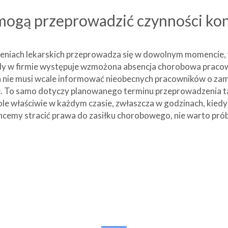
mogą przeprowadzić czynności kon
niach lekarskich przeprowadza się w dowolnym momencie, w r
y w firmie występuje wzmożona absencja chorobowa pracow
a nie musi wcale informować nieobecnych pracowników o zam
ie. To samo dotyczy planowanego terminu przeprowadzenia ta
ole właściwie w każdym czasie, zwłaszcza w godzinach, kiedy
nie chcemy stracić prawa do zasiłku chorobowego, nie warto 