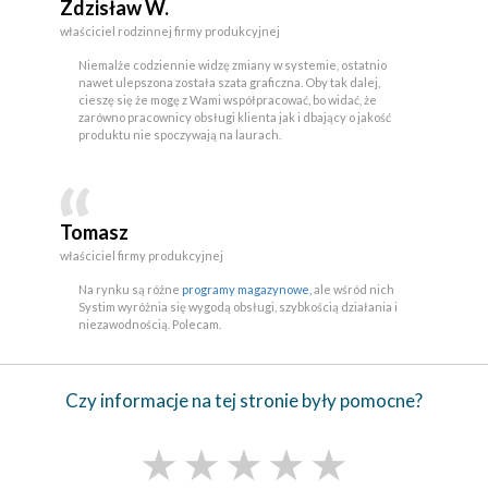
Zdzisław W.
właściciel rodzinnej firmy produkcyjnej
Niemalże codziennie widzę zmiany w systemie, ostatnio
nawet ulepszona została szata graficzna. Oby tak dalej,
cieszę się że mogę z Wami współpracować, bo widać, że
zarówno pracownicy obsługi klienta jak i dbający o jakość
produktu nie spoczywają na laurach.
Tomasz
właściciel firmy produkcyjnej
Na rynku są różne
programy magazynowe,
ale wśród nich
Systim wyróżnia się wygodą obsługi, szybkością działania i
niezawodnością. Polecam.
Czy informacje na tej stronie były pomocne?
★
★
★
★
★