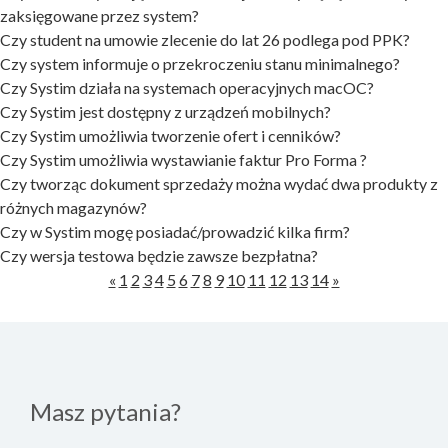
zaksięgowane przez system?
Czy student na umowie zlecenie do lat 26 podlega pod PPK?
Czy system informuje o przekroczeniu stanu minimalnego?
Czy Systim działa na systemach operacyjnych macOC?
Czy Systim jest dostępny z urządzeń mobilnych?
Czy Systim umożliwia tworzenie ofert i cenników?
Czy Systim umożliwia wystawianie faktur Pro Forma ?
Czy tworząc dokument sprzedaży można wydać dwa produkty z
różnych magazynów?
Czy w Systim mogę posiadać/prowadzić kilka firm?
Czy wersja testowa będzie zawsze bezpłatna?
«
1
2
3
4
5
6
7
8
9
10
11
12
13
14
»
Masz pytania?