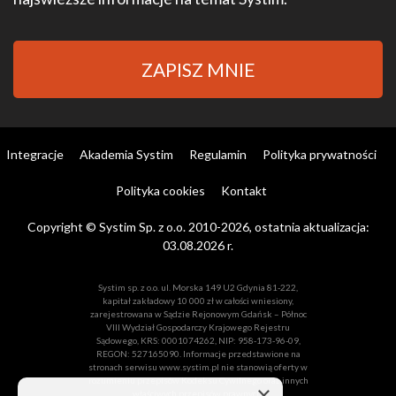
ZAPISZ MNIE
Integracje
Akademia Systim
Regulamin
Polityka prywatności
Polityka cookies
Kontakt
Copyright © Systim Sp. z o.o. 2010-2026, ostatnia aktualizacja:
03.08.2026 r.
Systim sp. z o.o. ul. Morska 149 U2 Gdynia 81-222,
kapitał zakładowy 10 000 zł w całości wniesiony,
zarejestrowana w Sądzie Rejonowym Gdańsk – Północ
VIII Wydział Gospodarczy Krajowego Rejestru
Sądowego, KRS: 0001074262, NIP: 958-173-96-09,
REGON: 527165090. Informacje przedstawione na
stronach serwisu www.systim.pl nie stanowią oferty w
rozumieniu przepisów Kodeksu Cywilnego oraz innych
×
właściwych przepisów prawnych.