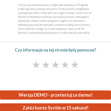
Cieszę się zmianami jakie ciągle wprowadzacie. Program
zrobił ogromny postęp wizualny i funkcjonalny względem
samego początku i duży plus za ciągły rozwój. Ciesze się, że
śledzicie Państwo na bieżąco przepisy prawa i wymagane
obowiązki, dzięki czemu program ciągle jest aktualny z
zobowiązującymi przepisami, a zmiany trafiają do systemu
dużo szybciej i mogę się z nimi zapoznać. Szacunek do
klienta i indywidualne podejście, to Was bardzo wyróżnia.
Czy informacje na tej stronie były pomocne?
★
★
★
★
★
Wersja DEMO - przetestuj za darmo!
Załóż konto Systim w 15 sekund!