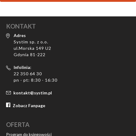
KONTAKT
Adres
Systim sp. z o.o.
ul.Morska 149 U2
Gdynia 81-222
Infolinia:
22 350 64 30
pn - pt: 8:30 - 16:30
kontakt@systim.pl
Zobacz Fanpage
OFERTA
Program do księgowości