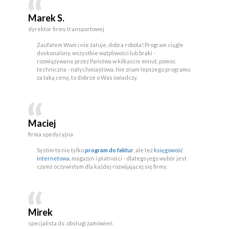
Marek S.
dyrektor firmy transportowej
Zaufałem Wam i nie żałuje, dobra robota! Program ciągle
doskonalony, wszystkie wątpliwości lub braki -
rozwiązywane przez Państwa w kilkaście minut, pomoc
techniczna - natychmiastowa. Nie znam lepszego programu
za taką cenę, to dobrze o Was świadczy.
Maciej
firma spedycyjna
Systim to nie tylko
program do faktur
, ale też
księgowość
internetowa
, magazyn i płatności - dlatego jego wybór jest
czymś oczywistym dla każdej rozwijającej się firmy.
Mirek
specjalista ds. obsługi zamówień