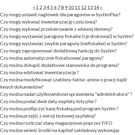
«
1
2
3
4
5
6
7
8
9
10
11
12
13
14
»
Czy mogę ustawić nagłówek dla paragonów w SystimPlus?
Czy mogę wykonać inwentaryzację cześciową?
Czy mogę wykonać przekierowanie z własnej domeny?
Czy mogę wystawiać paragony fiskalne (i je drukować) w Systim?
Czy mogę wystawiać zwykle paragony (niefiskalne) w Systim?
Czy mogę zaproponować dodatkową funkcję do Systim?
Czy można automatycznie fiskalizować paragony?
Czy można dokupić dodatkowe stanowiska do programu?
Czy można edytować inwentaryzację ?
Czy można modyfikować szablony faktur, umów o pracę bądź
innych dokumentów?
Czy można nadać użytkownikowi uprawnienia "administratora" ?
Czy można podać dwie daty wypłaty listy płac?
Czy można podłączyć kasę fiskalną pod program Systim ?
Czy można przejść z wersji testowej na płatną?
Czy można rozliczać stany magazynowe poprzez FIFO
Czy można wnieść środki na kapitał zakładowy wykonując