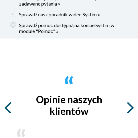
zadawane pytania »
Sprawdź nasz poradnik wideo Systim »
Sprawdź pomoc dostępną na koncie Systim w
module "Pomoc" »
Opinie naszych
klientów