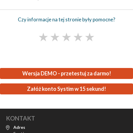
Czy informacje na tej stronie były pomocne?
★
★
★
★
★
Wersja DEMO - przetestuj za darmo!
Załóż konto Systim w 15 sekund!
KONTAKT
Adres