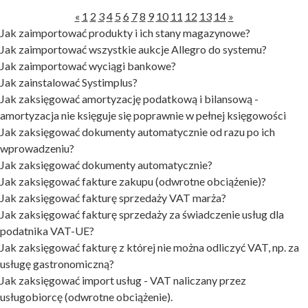
«
1
2
3
4
5
6
7
8
9
10
11
12
13
14
»
Jak zaimportować produkty i ich stany magazynowe?
Jak zaimportować wszystkie aukcje Allegro do systemu?
Jak zaimportować wyciągi bankowe?
Jak zainstalować Systimplus?
Jak zaksięgować amortyzację podatkową i bilansową -
amortyzacja nie księguje się poprawnie w pełnej księgowości
Jak zaksięgować dokumenty automatycznie od razu po ich
wprowadzeniu?
Jak zaksięgować dokumenty automatycznie?
Jak zaksięgować fakture zakupu (odwrotne obciążenie)?
Jak zaksięgować fakturę sprzedaży VAT marża?
Jak zaksięgować fakturę sprzedaży za świadczenie usług dla
podatnika VAT-UE?
Jak zaksięgować fakturę z której nie można odliczyć VAT, np. za
usługę gastronomiczną?
Jak zaksięgować import usług - VAT naliczany przez
usługobiorcę (odwrotne obciążenie).