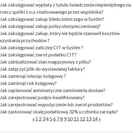
Jak zaksięgować wypłaty z tytułu świadczenia niepieniężnego na
rzecz spółki z o.o. realizowanego przez wspólnika?
Jak zaksięgować zakup biletu lotniczego w Systim?
Jak zaksięgować zakup polisy ubezpieczeniowej?
Jak zaksięgować zakup, który nie będzie stanowił kosztów
uzyskania przychodów ?
Jak zaksięgować zaliczkę CIT w Systim ?
Jak zaksięgować zwrot podatku CIT?
Jak zaktualizować stan magazynowy z pliku?
Jak załączyć plik do wystawianej faktury?
Jak zamknąć miesiąc księgowy ?
Jak zamknąć rok księgowy?
Jak zaplanować automatyczne zamówienia dostaw?
Jak zarejestrować podpis kwalifikowany?
Jak zarejestrować wypożyczenie lub zwrot produktów?
Jak zastosować skalę podatkową 32% u członka zarządu?
«
1
2
3
4
5
6
7
8
9
10
11
12
13
14
»