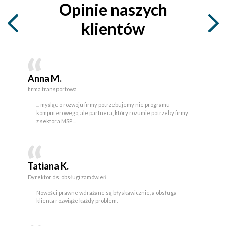
Opinie naszych
klientów
Anna M.
firma transportowa
... myśląc o rozwoju firmy potrzebujemy nie programu
komputerowego, ale partnera, który rozumie potrzeby firmy
z sektora MSP ...
Tatiana K.
Dyrektor ds. obsługi zamówień
Nowości prawne wdrażane są błyskawicznie, a obsługa
klienta rozwiąże każdy problem.