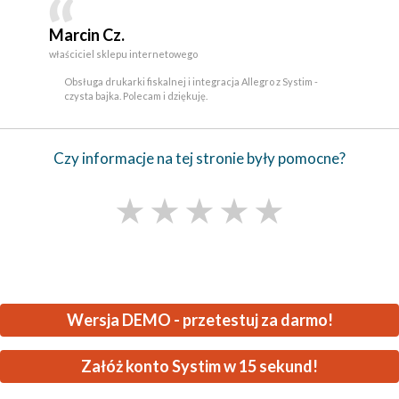
Marcin Cz.
właściciel sklepu internetowego
Obsługa drukarki fiskalnej i integracja Allegro z Systim -
czysta bajka. Polecam i dziękuję.
Czy informacje na tej stronie były pomocne?
★
★
★
★
★
Wersja DEMO - przetestuj za darmo!
Załóż konto Systim w 15 sekund!