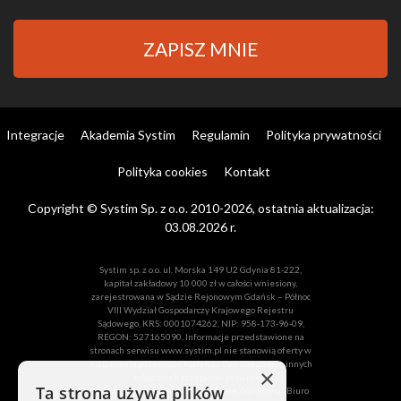
ZAPISZ MNIE
Integracje
Akademia Systim
Regulamin
Polityka prywatności
Polityka cookies
Kontakt
Copyright © Systim Sp. z o.o. 2010-2026, ostatnia aktualizacja:
03.08.2026 r.
Systim sp. z o.o. ul. Morska 149 U2 Gdynia 81-222,
kapitał zakładowy 10 000 zł w całości wniesiony,
zarejestrowana w Sądzie Rejonowym Gdańsk – Północ
VIII Wydział Gospodarczy Krajowego Rejestru
Sądowego, KRS: 0001074262, NIP: 958-173-96-09,
REGON: 527165090. Informacje przedstawione na
stronach serwisu www.systim.pl nie stanowią oferty w
rozumieniu przepisów Kodeksu Cywilnego oraz innych
×
właściwych przepisów prawnych.
Ta strona używa plików
Zobacz również:
Biuro Rachunkowe Warszawa
Biuro