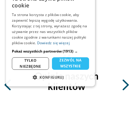
cookie
Ta strona korzysta z plików cookie, aby
zapewnić lepszą wygodę użytkowania.
Korzystając z tej strony, wyrażasz zgodę na
używanie przez nas wszystkich plików
cookie zgodnie z warunkami naszej polityki
plików cookie.
Dowiedz się więcej
Pokaż wszystkich partnerów
(1913) →
ZEZWÓL NA
TYLKO
WSZYSTKIE
NIEZBĘDNE
Opinie naszych
KONFIGURUJ
klientów
NIEZBĘDNE
STATYSTYKA
MARKETING
Andrzej Jastrzębski
FUNKCJONALNOŚĆ
właściciel firmy handlowej
... to jedyny
program do wystawiania faktur
online z którego
NIESKLASYFIKOWANE