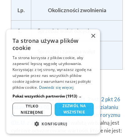
Lp.
Okoliczności zwolnienia
1.
Sprzedaż walut obcych
×
Ta strona używa plików
cookie
2.
Sprzedaż i zamiana walut
Ta strona korzysta z plików cookie, aby
wirtualnych
zapewnić lepszą wygodę użytkowania.
Korzystając z tej strony, wyrażasz zgodę na
używanie przez nas wszystkich plików
cookie zgodnie z warunkami naszej polityki
plików cookie.
Dowiedz się więcej
Pokaż wszystkich partnerów
(1913) →
Dla przypomnienia zgodnie z
art. 2 ust. 2 pkt 26
ZEZWÓL NA
TYLKO
ustawy z dnia 01.03.2018r. o przeciwdziałaniu
WSZYSTKIE
NIEZBĘDNE
praniu pieniędzy oraz finansowaniu terroryzmu
(Dz. U. z 2025 r. poz. 644)
walutą wirtualną jest
KONFIGURUJ
cyfrowe odwzorowanie wartości, które nie jest:
NIEZBĘDNE