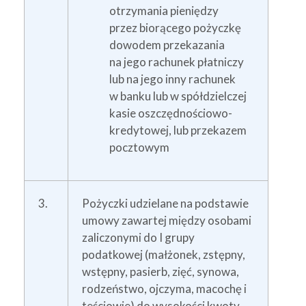
otrzymania pieniędzy
przez biorącego pożyczkę
dowodem przekazania
na jego rachunek płatniczy
lub na jego inny rachunek
w banku lub w spółdzielczej
kasie oszczędnościowo-
kredytowej, lub przekazem
pocztowym
3.
Pożyczki udzielane na podstawie
umowy zawartej między osobami
zaliczonymi do I grupy
podatkowej (małżonek, zstępny,
wstępny, pasierb, zięć, synowa,
rodzeństwo, ojczyma, macochę i
teściowie) do wysokości kwoty