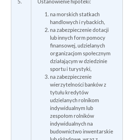
5.
Ustanowienie hipoteki:
na morskich statkach
handlowych i rybackich,
na zabezpieczenie dotacji
lub innych form pomocy
finansowej, udzielanych
organizacjom społecznym
działającym w dziedzinie
sportu i turystyki,
na zabezpieczenie
wierzytelności banków z
tytułu kredytów
udzielanych rolnikom
indywidualnym lub
zespołom rolników
indywidualnych na
budownictwo inwentarskie
lub składowe, wraz z