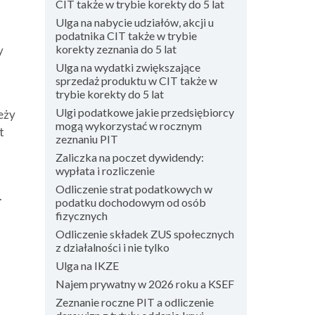
CIT także w trybie korekty do 5 lat
Ulga na nabycie udziałów, akcji u
podatnika CIT także w trybie
korekty zeznania do 5 lat
y
Ulga na wydatki zwiększające
sprzedaż produktu w CIT także w
trybie korekty do 5 lat
Ulgi podatkowe jakie przedsiębiorcy
eży
mogą wykorzystać w rocznym
t
zeznaniu PIT
Zaliczka na poczet dywidendy:
wypłata i rozliczenie
Odliczenie strat podatkowych w
.
podatku dochodowym od osób
fizycznych
Odliczenie składek ZUS społecznych
z działalności i nie tylko
Ulga na IKZE
Najem prywatny w 2026 roku a KSEF
Zeznanie roczne PIT a odliczenie