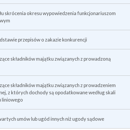
łu skrócenia okresu wypowiedzenia funkcjonariuszom
bowym
stawie przepisów o zakazie konkurencji
zące składników majątku związanych z prowadzoną
zące składników majątku związanych z prowadzeniem
lnej, z których dochody są opodatkowane według skali
 liniowego
artych umów lub ugód innych niż ugody sądowe