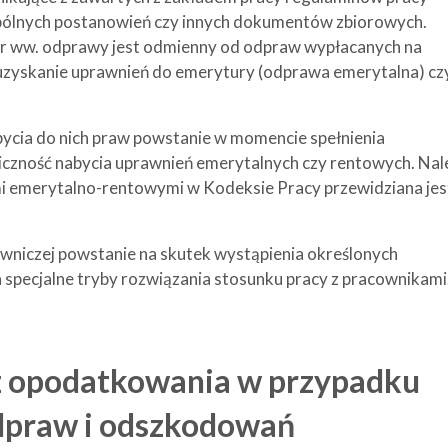
pólnych postanowień czy innych dokumentów zbiorowych.
ter ww. odprawy jest odmienny od odpraw wypłacanych na
k uzyskanie uprawnień do emerytury (odprawa emerytalna) cz
cia do nich praw powstanie w momencie spełnienia
czność nabycia uprawnień emerytalnych czy rentowych. Nal
i emerytalno-rentowymi w Kodeksie Pracy przewidziana jes
niczej powstanie na skutek wystąpienia określonych
 specjalne tryby rozwiązania stosunku pracy z pracownikami
z opodatkowania w przypadku
dpraw i odszkodowań