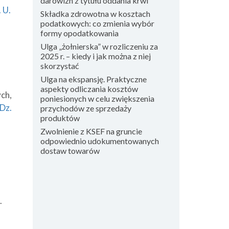
darowizn z tytułu oddania krwi
 U.
Składka zdrowotna w kosztach
podatkowych: co zmienia wybór
formy opodatkowania
Ulga „żołnierska” w rozliczeniu za
2025 r. – kiedy i jak można z niej
skorzystać
Ulga na ekspansję. Praktyczne
aspekty odliczania kosztów
ch,
poniesionych w celu zwiększenia
(Dz.
przychodów ze sprzedaży
produktów
Zwolnienie z KSEF na gruncie
odpowiednio udokumentowanych
dostaw towarów
.