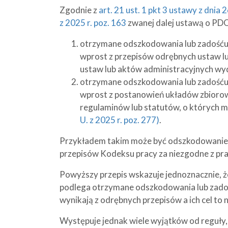
Zgodnie z
art. 21 ust. 1 pkt 3 ustawy z dni
z 2025 r. poz. 163
zwanej dalej ustawą o PD
otrzymane odszkodowania lub zadośćuczy
wprost z przepisów odrębnych ustaw 
ustaw lub aktów administracyjnych wy
otrzymane odszkodowania lub zadośćuczy
wprost z postanowień układów zbiorow
regulaminów lub statutów, o których
U. z 2025 r. poz. 277)
.
Przykładem takim może być odszkodowanie p
przepisów Kodeksu pracy za niezgodne z pr
Powyższy przepis wskazuje jednoznacznie, 
podlega otrzymane odszkodowania lub zadość
wynikają z odrębnych przepisów a ich cel t
Występuje jednak wiele wyjątków od reguły