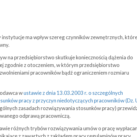
zy instytucje ma wpływ szereg czynników zewnętrznych, któr
wny.
yw na przedsiębiorstwo skutkuje koniecznością dążenia do
ej zgodnie z otoczeniem, w którym przedsiębiorstwo
ze zwolnieniami pracowników bądź ograniczeniem rozmiaru
awodawca w
ustawie z dnia 13.03.2003 r. o szczególnych
sunków pracy z przyczyn niedotyczących pracowników (Dz. U
ególnych zasadach rozwiązywania stosunków pracy) przewidz
 zwanego odprawą pracowniczą.
awie różnych trybów rozwiązywania umów o pracę wypłaca
ikające z zawartych z zakładem pracy regulaminów pracy