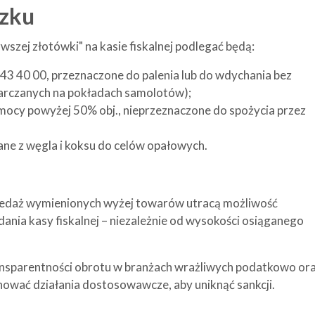
zku
wszej złotówki" na kasie fiskalnej podlegać będą:
3 40 00, przeznaczone do palenia lub do wdychania bez
arczanych na pokładach samolotów);
mocy powyżej 50% obj., nieprzeznaczone do spożycia przez
zane z węgla i koksu do celów opałowych.
zedaż wymienionych wyżej towarów utracą możliwość
dania kasy fiskalnej – niezależnie od wysokości osiąganego
ransparentności obrotu w branżach wrażliwych podatkowo or
nować działania dostosowawcze, aby uniknąć sankcji.