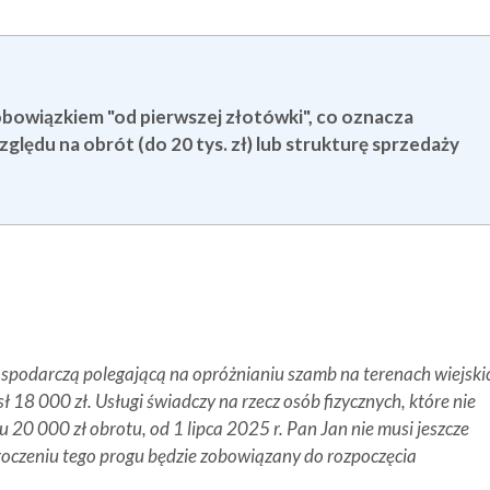
 obowiązkiem "od pierwszej złotówki", co oznacza
ględu na obrót (do 20 tys. zł) lub strukturę sprzedaży
spodarczą polegającą na opróżnianiu szamb na terenach wiejski
ł 18 000 zł. Usługi świadczy na rzecz osób fizycznych, które nie
u 20 000 zł obrotu, od 1 lipca 2025 r. Pan Jan nie musi jeszcze
kroczeniu tego progu będzie zobowiązany do rozpoczęcia