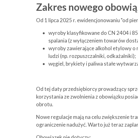
Zakres nowego obowią
Od 1 lipca 2025 r. ewidencjonowaniu "od pier
wyroby klasyfikowane do CN 2404 i 854
spalania (z wyłączeniem towarów dost
wyroby zawierające alkohol etylowy o 
ludzi (np. rozpuszczalniki, odkażalniki);
węgiel, brykiety i paliwa stałe wytwar
Od tej daty przedsiębiorcy prowadzący spr
korzystania ze zwolnienia z obowiązku posia
obrotu.
Nowe regulacje mają na celu zwiększenie t
ograniczenie nadużyć. Warto już teraz zapla
Obowiązek nie dotyczy: