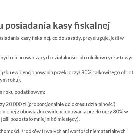
 posiadania kasy fiskalnej
adania kasy fiskalnej, co do zasady, przysługuje, jeśli w
znych nieprowadzących działalności lub rolników ryczałtowy
owiązku ewidencjonowania przekroczył 80% całkowitego obro
ałym roku).
ym roku podatkowym:
y 20 000 zł (proporcjonalnie do okresu działalności);
olnionej z obowiązku ewidencjonowania przekroczy 80% w
eśli pozostało mniej niż 6 miesięcy).
uchomości, środków trwałych ani wartości niematerialnych i