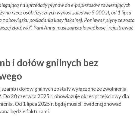
olegającą na sprzedaży płynów do e-papierosów zawierających
aży na rzecz osób fizycznych wynosi zaledwie 5 000 zł, od 1 lipca
a z obowiązku posiadania kasy fiskalnej. Ponieważ płyny te zosta
szej złotówki", Pani Anna musi zainstalować kasę i rejestrować
mb i dołów gnilnych bez
owego
a szamb i dołów gnilnych zostały wyłączone ze zwolnienia
Do 30 czerwca 2025 r. obowiązuje okres przejściowy dla
nienia. Od 1 lipca 2025 r. będą musieli ewidencjonować
wana będzie fakturami.