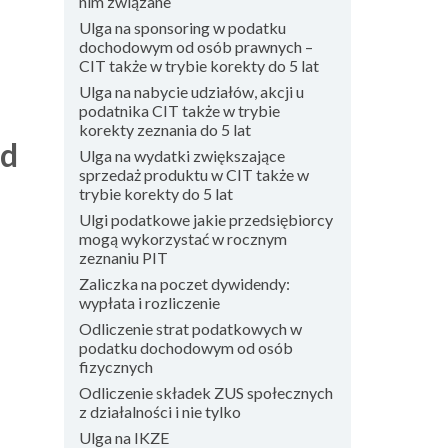
nim związane
Ulga na sponsoring w podatku
dochodowym od osób prawnych –
CIT także w trybie korekty do 5 lat
Ulga na nabycie udziałów, akcji u
podatnika CIT także w trybie
korekty zeznania do 5 lat
od
Ulga na wydatki zwiększające
sprzedaż produktu w CIT także w
trybie korekty do 5 lat
Ulgi podatkowe jakie przedsiębiorcy
mogą wykorzystać w rocznym
zeznaniu PIT
Zaliczka na poczet dywidendy:
wypłata i rozliczenie
Odliczenie strat podatkowych w
podatku dochodowym od osób
fizycznych
Odliczenie składek ZUS społecznych
z działalności i nie tylko
Ulga na IKZE