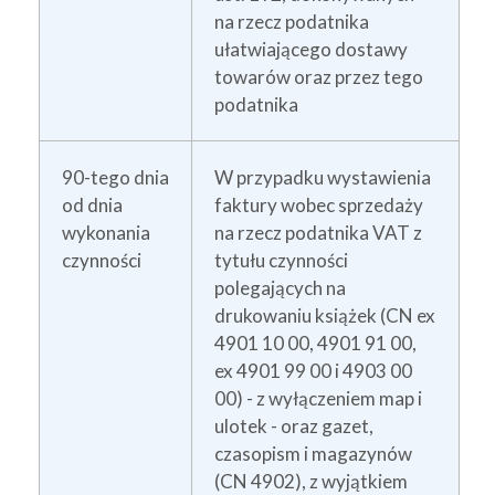
na rzecz podatnika
ułatwiającego dostawy
towarów oraz przez tego
podatnika
90-tego dnia
W przypadku wystawienia
od dnia
faktury wobec sprzedaży
wykonania
na rzecz podatnika VAT z
czynności
tytułu czynności
polegających na
drukowaniu książek (CN ex
4901 10 00, 4901 91 00,
ex 4901 99 00 i 4903 00
00) - z wyłączeniem map i
ulotek - oraz gazet,
czasopism i magazynów
(CN 4902), z wyjątkiem