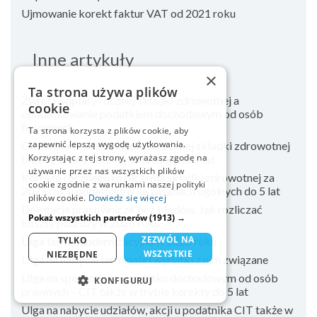
Ujmowanie korekt faktur VAT od 2021 roku
Inne artykuły
×
Ta strona używa plików
Zwrot nadpłaty rocznej składki zdrowotnej a
cookie
opodatkowanie podatkiem dochodowym od osób
fizycznych
Ta strona korzysta z plików cookie, aby
zapewnić lepszą wygodę użytkowania.
Co można zrobić z nadpłatą rocznej składki zdrowotnej
Korzystając z tej strony, wyrażasz zgodę na
także z tytułu korekty składanej do 5 lat
używanie przez nas wszystkich plików
Korekta rocznego rozliczenia składki zdrowotnej za
cookie zgodnie z warunkami naszej polityki
2025 rok u podatników na zasadach ogólnych do 5 lat
plików cookie.
Dowiedz się więcej
Delegacje pracownicze bez błędów. Jak rozliczać
Pokaż wszystkich partnerów
(1913) →
koszty podróży w 2026 roku
ZEZWÓL NA
Ulga termomodernizacyjna w 2026 roku
TYLKO
WSZYSTKIE
NIEZBĘDNE
Ulga na nabycie terminala i wydatki z nim związane
Ulga na sponsoring w podatku dochodowym od osób
KONFIGURUJ
prawnych – CIT także w trybie korekty do 5 lat
NIEZBĘDNE
Ulga na nabycie udziałów, akcji u podatnika CIT także w