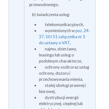
przewodowego,
b) świadczenia usług:
telekomunikacyjnych,
wymienionych w
poz. 24-
37, 50 i 51 załącznika nr 3
do ustawy o VAT
,
najmu, dzierżawy,
leasingu lub usług o
podobnym charakterze,
ochrony osób oraz usług
ochrony, dozoru i
przechowywania mienia,
stałej obsługi prawnej i
biurowej,
dystrybucji energii
elektrycznej, cieplnej lub