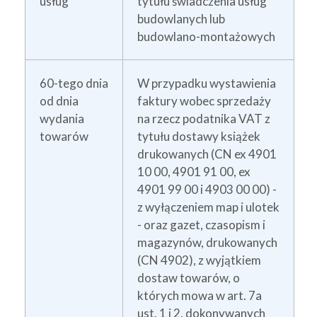
usług
tytułu świadczenia usług
budowlanych lub
budowlano-montażowych
60-tego dnia
W przypadku wystawienia
od dnia
faktury wobec sprzedaży
wydania
na rzecz podatnika VAT z
towarów
tytułu dostawy książek
drukowanych (CN ex 4901
10 00, 4901 91 00, ex
4901 99 00 i 4903 00 00) -
z wyłączeniem map i ulotek
- oraz gazet, czasopism i
magazynów, drukowanych
(CN 4902), z wyjątkiem
dostaw towarów, o
których mowa w art. 7a
ust. 1 i 2, dokonywanych