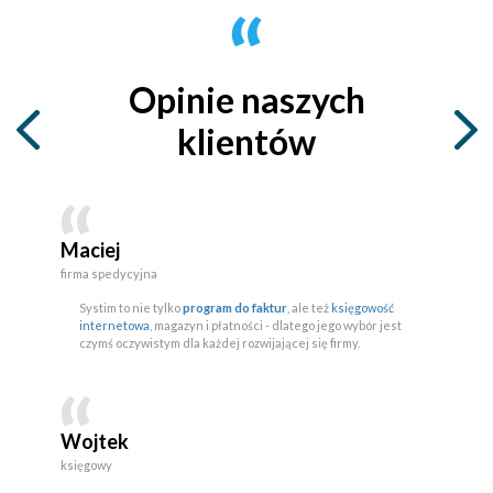
Opinie naszych
klientów
Maciej
firma spedycyjna
Systim to nie tylko
program do faktur
, ale też
księgowość
internetowa
, magazyn i płatności - dlatego jego wybór jest
czymś oczywistym dla każdej rozwijającej się firmy.
Wojtek
księgowy