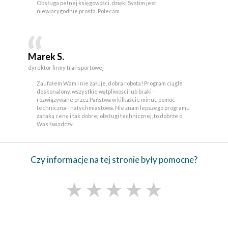
Obsługa pełnej księgowości, dzięki Systim jest
niewiarygodnie prosta. Polecam.
Marek S.
dyrektor firmy transportowej
Zaufałem Wam i nie żałuje, dobra robota! Program ciągle
doskonalony, wszystkie wątpliwości lub braki -
rozwiązywane przez Państwa w kilkaście minut, pomoc
techniczna - natychmiastowa. Nie znam lepszego programu
za taką cenę i tak dobrej obsługi technicznej, to dobrze o
Was świadczy.
Czy informacje na tej stronie były pomocne?
★
★
★
★
★