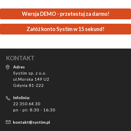
Wersja DEMO - przetestuj za darmo!
Załóż konto Systim w 15 sekund!
KONTAKT
Adres
Systim sp. z o.o.
ul.Morska 149 U2
Gdynia 81-222
Infolinia:
22 350 64 30
pn - pt: 8:30 - 16:30
kontakt@systim.pl