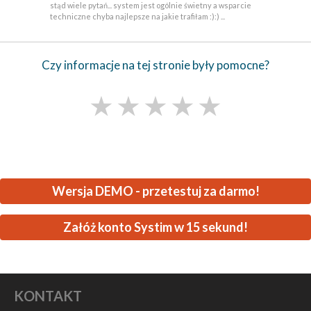
stąd wiele pytań... system jest ogólnie świetny a wsparcie
techniczne chyba najlepsze na jakie trafiłam :):) ...
Czy informacje na tej stronie były pomocne?
★
★
★
★
★
Wersja DEMO - przetestuj za darmo!
Załóż konto Systim w 15 sekund!
KONTAKT