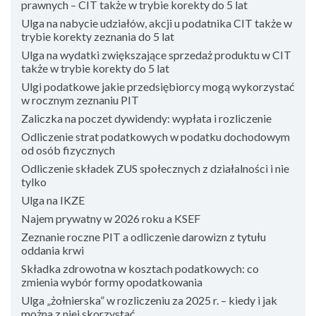
prawnych – CIT także w trybie korekty do 5 lat
Ulga na nabycie udziałów, akcji u podatnika CIT także w
trybie korekty zeznania do 5 lat
Ulga na wydatki zwiększające sprzedaż produktu w CIT
także w trybie korekty do 5 lat
Ulgi podatkowe jakie przedsiębiorcy mogą wykorzystać
w rocznym zeznaniu PIT
Zaliczka na poczet dywidendy: wypłata i rozliczenie
Odliczenie strat podatkowych w podatku dochodowym
od osób fizycznych
Odliczenie składek ZUS społecznych z działalności i nie
tylko
Ulga na IKZE
Najem prywatny w 2026 roku a KSEF
Zeznanie roczne PIT a odliczenie darowizn z tytułu
oddania krwi
Składka zdrowotna w kosztach podatkowych: co
zmienia wybór formy opodatkowania
Ulga „żołnierska” w rozliczeniu za 2025 r. – kiedy i jak
można z niej skorzystać