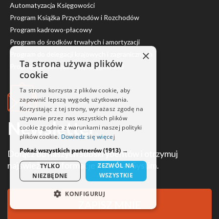
Automatyzacja Księgowości
Program Książka Przychodów i Rozchodów
Program kadrowo-płacowy
Program do środków trwałych i amortyzacji
×
Program do delegacji krajowych i zagranicznych
Ta strona używa plików
Program do samodzielnej księgowości
cookie
Ta strona korzysta z plików cookie, aby
zapewnić lepszą wygodę użytkowania.
Korzystając z tej strony, wyrażasz zgodę na
używanie przez nas wszystkich plików
Newsletter
.
cookie zgodnie z warunkami naszej polityki
plików cookie.
Dowiedz się więcej
Pokaż wszystkich partnerów
(1913) →
Dołącz do naszych subskrybentów i otrzymuj
najświeższe informacje na temat Systim.
ZEZWÓL NA
TYLKO
WSZYSTKIE
NIEZBĘDNE
KONFIGURUJ
ZAPISZ MNIE
NIEZBĘDNE