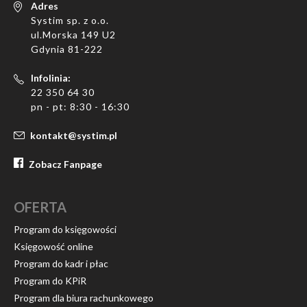
Adres
Systim sp. z o.o.
ul.Morska 149 U2
Gdynia 81-222
Infolinia:
22 350 64 30
pn - pt: 8:30 - 16:30
kontakt@systim.pl
Zobacz Fanpage
OFERTA
Program do księgowości
Księgowość online
Program do kadr i płac
Program do KPiR
Program dla biura rachunkowego