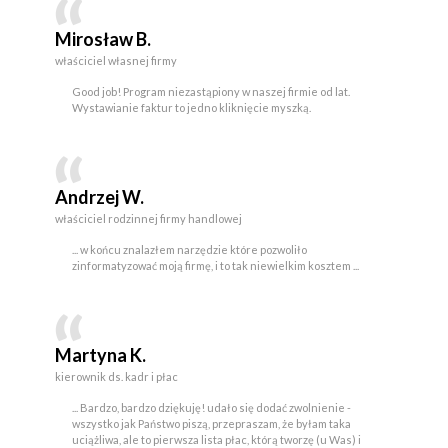
Mirosław B.
właściciel własnej firmy
Good job! Program niezastąpiony w naszej firmie od lat.
Wystawianie faktur to jedno kliknięcie myszką.
Andrzej W.
właściciel rodzinnej firmy handlowej
... w końcu znalazłem narzędzie które pozwoliło
zinformatyzować moją firmę, i to tak niewielkim kosztem ...
Martyna K.
kierownik ds. kadr i płac
... Bardzo, bardzo dziękuję! udało się dodać zwolnienie -
wszystko jak Państwo piszą, przepraszam, że byłam taka
uciążliwa, ale to pierwsza lista płac, którą tworzę (u Was) i