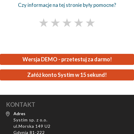
Czy informacje na tej stronie były pomocne?
★
★
★
★
★
Wersja DEMO - przetestuj za darmo!
Załóż konto Systim w 15 sekund!
KONTAKT
Adres
Systim sp. z o.o.
ul.Morska 149 U2
Gdynia 81-222