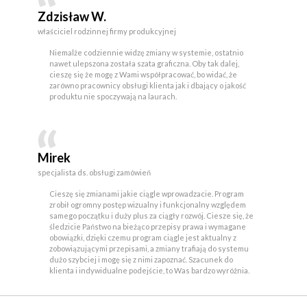
Zdzisław W.
właściciel rodzinnej firmy produkcyjnej
Niemalże codziennie widzę zmiany w systemie, ostatnio
nawet ulepszona została szata graficzna. Oby tak dalej,
cieszę się że mogę z Wami współpracować, bo widać, że
zarówno pracownicy obsługi klienta jak i dbający o jakość
produktu nie spoczywają na laurach.
Mirek
specjalista ds. obsługi zamówień
Cieszę się zmianami jakie ciągle wprowadzacie. Program
zrobił ogromny postęp wizualny i funkcjonalny względem
samego początku i duży plus za ciągły rozwój. Ciesze się, że
śledzicie Państwo na bieżąco przepisy prawa i wymagane
obowiązki, dzięki czemu program ciągle jest aktualny z
zobowiązującymi przepisami, a zmiany trafiają do systemu
dużo szybciej i mogę się z nimi zapoznać. Szacunek do
klienta i indywidualne podejście, to Was bardzo wyróżnia.