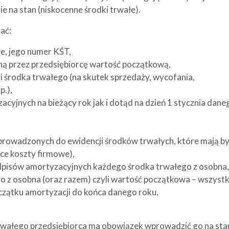
 na stan (niskocenne środki trwałe).
ać:
e, jego numer KŚT,
ną przez przedsiębiorcę wartość początkową,
 środka trwałego (na skutek sprzedaży, wycofania,
p.),
yjnych na bieżący rok jak i dotąd na dzień 1 stycznia dane
rowadzonych do ewidencji środków trwałych, które mają b
ące koszty firmowe),
pisów amortyzacyjnych każdego środka trwałego z osobna,
 z osobna (oraz razem) czyli wartość początkowa – wszystk
zątku amortyzacji do końca danego roku,
rwałego przedsiębiorca ma obowiązek wprowadzić go na sta