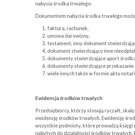
nabycia środka trwałego.
Dokumentem nabycia środka trwałego może
faktura, rachunek,
umowa darowizny,
testament, inny dokument stwierdzają
dokument stwierdzający inne nieodpła
dokumenty stwierdzające aport środka
dokumenty stwierdzające przekazanie ś
wiele innych także w formie aktu notar
Ewidencja środków trwałych
Przedsiębiorcy, którzy stosują ryczałt, sk
ewidencję środków trwałych. Ewidencję śro
wszystkie podmioty, które prowadzą księgi
nabytych do działalności środków trwałych, 