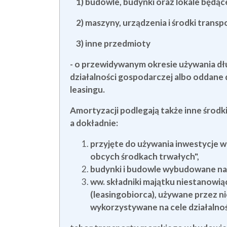
1) budowle, budynki oraz lokale będąc
2) maszyny, urządzenia i środki transp
3) inne przedmioty
- o przewidywanym okresie używania dł
działalności gospodarczej albo oddane
leasingu.
Amortyzacji podlegają także inne środ
a dokładnie:
przyjęte do używania inwestycje w
obcych środkach trwałych",
budynki i budowle wybudowane na
ww. składniki majątku niestanowią
(leasingobiorca), używane przez n
wykorzystywane na cele działalnoś