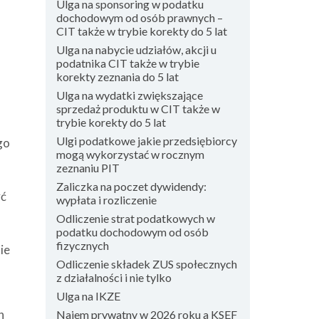
Ulga na sponsoring w podatku
dochodowym od osób prawnych –
CIT także w trybie korekty do 5 lat
Ulga na nabycie udziałów, akcji u
podatnika CIT także w trybie
korekty zeznania do 5 lat
Ulga na wydatki zwiększające
sprzedaż produktu w CIT także w
trybie korekty do 5 lat
Ulgi podatkowe jakie przedsiębiorcy
go
mogą wykorzystać w rocznym
zeznaniu PIT
Zaliczka na poczet dywidendy:
yć
wypłata i rozliczenie
Odliczenie strat podatkowych w
podatku dochodowym od osób
fizycznych
ie
Odliczenie składek ZUS społecznych
z działalności i nie tylko
Ulga na IKZE
n
Najem prywatny w 2026 roku a KSEF