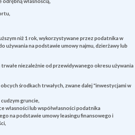
e odrębną własnością,
ortu,
uższym niż 1 rok, wykorzystywane przez podatnika w
 do używania na podstawie umowy najmu, dzierżawy lub
ki trwałe niezależnie od przewidywanego okresu używania
 obcych środkach trwałych, zwane dalej "inwestycjami w
 cudzym gruncie,
ce własności lub współwłasności podatnika
iego na podstawie umowy leasingu finansowego i
ci,