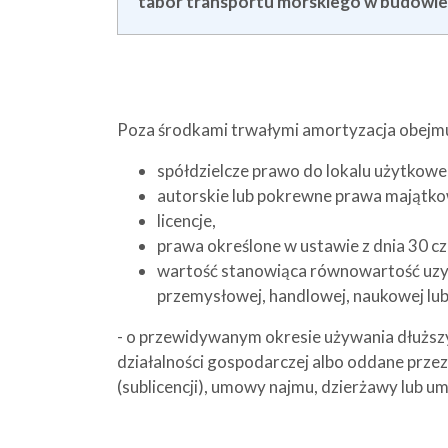
tabor transportu morskiego w budowie
Poza środkami trwałymi amortyzacja obejmuje
spółdzielcze prawo do lokalu użytkowe
autorskie lub pokrewne prawa majątko
licencje,
prawa określone w ustawie z dnia 30 c
wartość stanowiąca równowartość uzys
przemysłowej, handlowej, naukowej lu
- o przewidywanym okresie używania dłuższy
działalności gospodarczej albo oddane prze
(sublicencji), umowy najmu, dzierżawy lub u