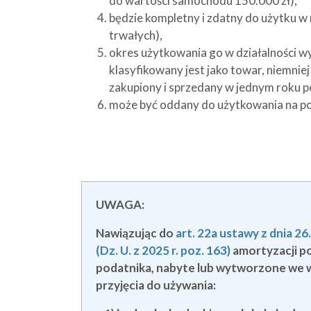
do wartości samochodu 150.000 zł),
będzie kompletny i zdatny do użytku w
trwałych),
okres użytkowania go w działalności w
klasyfikowany jest jako towar, niemnie
zakupiony i sprzedany w jednym roku 
może być oddany do użytkowania na po
UWAGA:
Nawiązując do
art. 22a ustawy z dnia 
(Dz. U. z 2025 r. poz. 163)
amortyzacji p
podatnika, nabyte lub wytworzone we w
przyjęcia do używania: