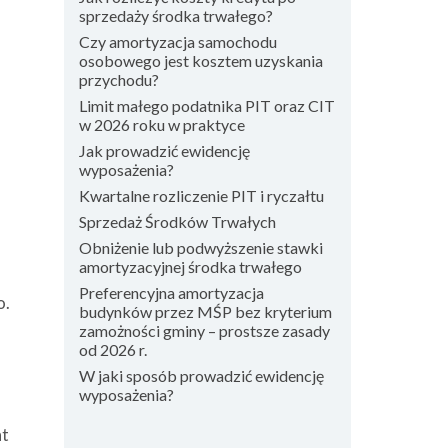
sprzedaży środka trwałego?
Czy amortyzacja samochodu
osobowego jest kosztem uzyskania
przychodu?
Limit małego podatnika PIT oraz CIT
w 2026 roku w praktyce
Jak prowadzić ewidencję
wyposażenia?
Kwartalne rozliczenie PIT i ryczałtu
Sprzedaż Środków Trwałych
Obniżenie lub podwyższenie stawki
amortyzacyjnej środka trwałego
Preferencyjna amortyzacja
o.
budynków przez MŚP bez kryterium
zamożności gminy – prostsze zasady
od 2026 r.
W jaki sposób prowadzić ewidencję
wyposażenia?
nt