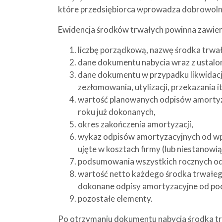
które przedsiębiorca wprowadza dobrowolnie
Ewidencja środków trwałych powinna zawier
liczbę porządkową, nazwę środka trwał
dane dokumentu nabycia wraz z ustalo
dane dokumentu w przypadku likwidacji
zezłomowania, utylizacji, przekazania it
wartość planowanych odpisów amortyzac
roku już dokonanych,
okres zakończenia amortyzacji,
wykaz odpisów amortyzacyjnych od wp
ujęte w kosztach firmy (lub niestanowi
podsumowania wszystkich rocznych od
wartość netto każdego środka trwałego
dokonane odpisy amortyzacyjne od poc
pozostałe elementy.
Po otrzymaniu dokumentu nabycia środka t