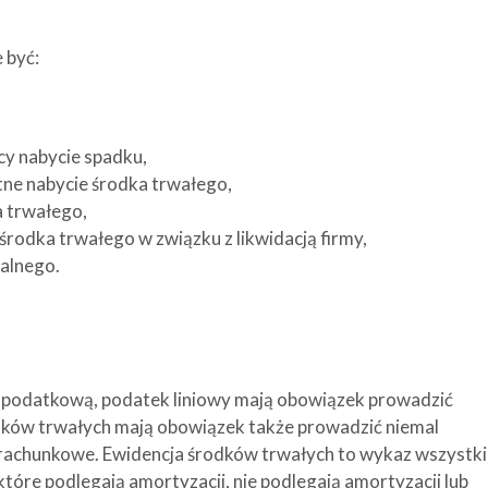
 być:
cy nabycie spadku,
tne nabycie środka trwałego,
 trwałego,
rodka trwałego w związku z likwidacją firmy,
ialnego.
alę podatkową, podatek liniowy mają obowiązek prowadzić
dków trwałych mają obowiązek także prowadzić niemal
 rachunkowe. Ewidencja środków trwałych to wykaz wszystk
które podlegają amortyzacji, nie podlegają amortyzacji lub