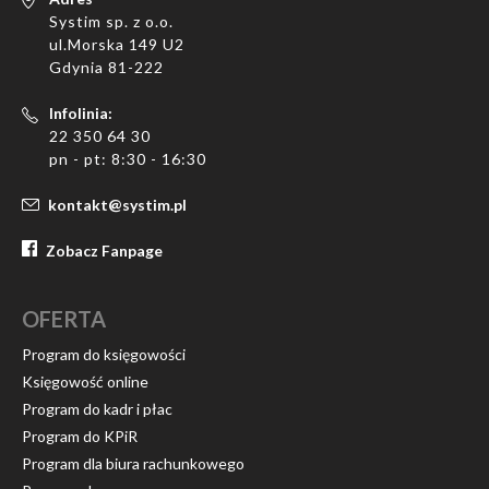
Systim sp. z o.o.
ul.Morska 149 U2
Gdynia 81-222
Infolinia:
22 350 64 30
pn - pt: 8:30 - 16:30
kontakt@systim.pl
Zobacz Fanpage
OFERTA
Program do księgowości
Księgowość online
Program do kadr i płac
Program do KPiR
Program dla biura rachunkowego