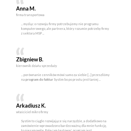
Anna M.
firma transportowa
... myśląc o rozwoju firmy potrzebujemy nie programu
komputerowego, ale partnera, który rozumie potrzeby firmy
z sektora MSP ...
Zbigniew B.
kierownik działu sprzedaży
... porównanie cenników mówi samo za siebie [...] przeszliśmy
na
program do faktur
Systim bo po prostu jest taniej ...
Arkadiusz K.
właściciel mikro firmy
Systim to ciągle rozwijające się narzędzie, a dodatkowo na
zamówienie wprowadzono bardzo ważną dla mnie funkcję,
to niesamowite. Polecam testować, program jest