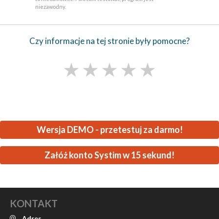
niezawodny.
Czy informacje na tej stronie były pomocne?
★
★
★
★
★
Wersja DEMO - przetestuj za darmo!
Załóż konto Systim w 15 sekund!
KONTAKT
Adres