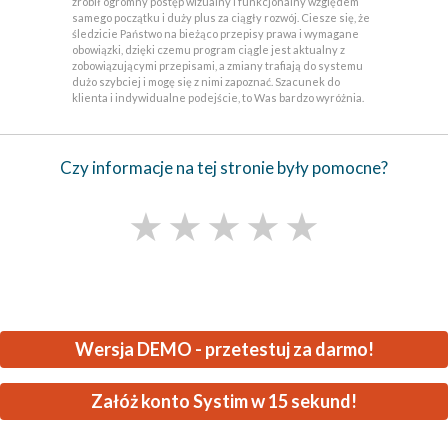
zrobił ogromny postęp wizualny i funkcjonalny względem
samego początku i duży plus za ciągły rozwój. Ciesze się, że
śledzicie Państwo na bieżąco przepisy prawa i wymagane
obowiązki, dzięki czemu program ciągle jest aktualny z
zobowiązującymi przepisami, a zmiany trafiają do systemu
dużo szybciej i mogę się z nimi zapoznać. Szacunek do
klienta i indywidualne podejście, to Was bardzo wyróżnia.
Czy informacje na tej stronie były pomocne?
★
★
★
★
★
Wersja DEMO - przetestuj za darmo!
Załóż konto Systim w 15 sekund!