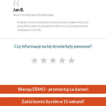
Jan B.
właściciel mikroprzedsiębiorstwa
Program nie jest doskonały, natomiast jest najpełniejszy ze
wszystkich, jakie testowaliśmy. Nikt inny nie proponuje tyle
rozwiązań co Systim.
Czy informacje na tej stronie były pomocne?
★
★
★
★
★
Wersja DEMO - przetestuj za darmo!
Załóż konto Systim w 15 sekund!