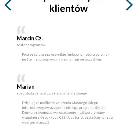
klientów
Marcin Cz.
tester programów
Po przejściu przez wszystkie funkcjonalności programu -
jest to nieporównywalny mechanizm we wszystkim.
Marian
specjalista ds. obsługi sklepu internetowego
Dziękuję za możliwość założenia własnego sklepu
internetowego wraz z pełną obsługą programu Systim.
Dziękuję również za wprowadzenie możliwości zmiany
wizualnej sklepu - kody CSS i JavaScript. Jesteście najlepsi
w swojej branży :)