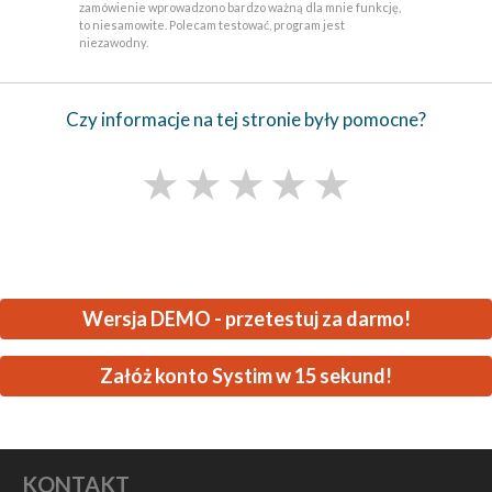
zamówienie wprowadzono bardzo ważną dla mnie funkcję,
to niesamowite. Polecam testować, program jest
niezawodny.
Czy informacje na tej stronie były pomocne?
★
★
★
★
★
Wersja DEMO - przetestuj za darmo!
Załóż konto Systim w 15 sekund!
KONTAKT