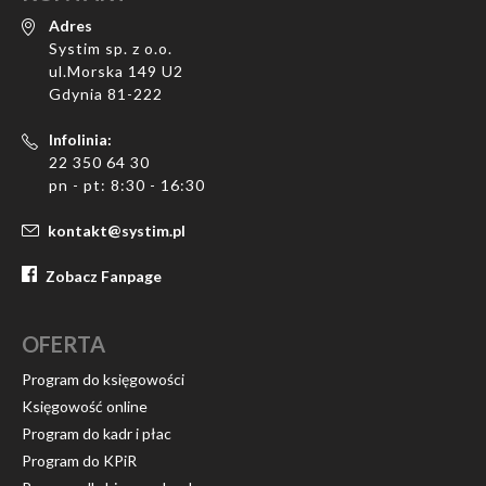
Adres
Systim sp. z o.o.
ul.Morska 149 U2
Gdynia 81-222
Infolinia:
22 350 64 30
pn - pt: 8:30 - 16:30
kontakt@systim.pl
Zobacz Fanpage
OFERTA
Program do księgowości
Księgowość online
Program do kadr i płac
Program do KPiR