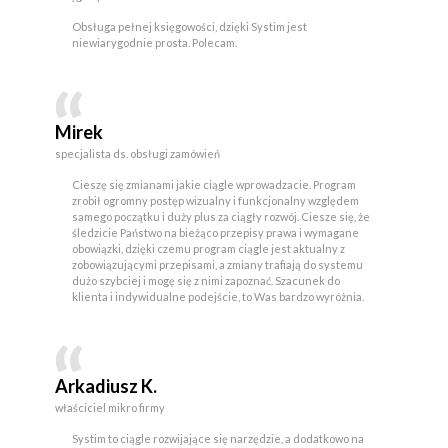
Obsługa pełnej księgowości, dzięki Systim jest
niewiarygodnie prosta. Polecam.
Mirek
specjalista ds. obsługi zamówień
Cieszę się zmianami jakie ciągle wprowadzacie. Program
zrobił ogromny postęp wizualny i funkcjonalny względem
samego początku i duży plus za ciągły rozwój. Ciesze się, że
śledzicie Państwo na bieżąco przepisy prawa i wymagane
obowiązki, dzięki czemu program ciągle jest aktualny z
zobowiązującymi przepisami, a zmiany trafiają do systemu
dużo szybciej i mogę się z nimi zapoznać. Szacunek do
klienta i indywidualne podejście, to Was bardzo wyróżnia.
Arkadiusz K.
właściciel mikro firmy
Systim to ciągle rozwijające się narzędzie, a dodatkowo na