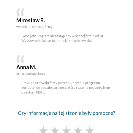
Mirosław B.
właściciel własnej firmy
Good job! Program niezastąpiony w naszej firmie od lat.
Wystawianie faktur to jedno kliknięcie myszką.
Anna M.
firma transportowa
... myśląc o rozwoju firmy potrzebujemy nie programu
komputerowego, ale partnera, który rozumie potrzeby firmy
z sektora MSP ...
Czy informacje na tej stronie były pomocne?
★
★
★
★
★