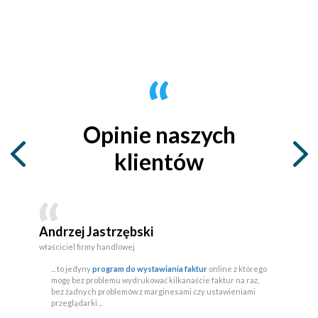
Opinie naszych
klientów
Andrzej Jastrzębski
właściciel firmy handlowej
... to jedyny
program do wystawiania faktur
online z którego
mogę bez problemu wydrukować kilkanaście faktur na raz,
bez żadnych problemów z marginesami czy ustawieniami
przeglądarki ...