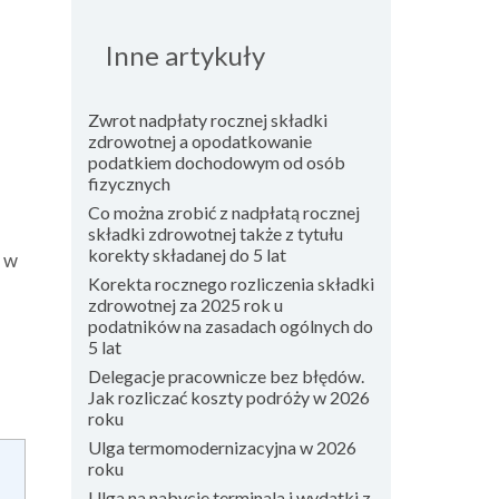
Inne artykuły
Zwrot nadpłaty rocznej składki
zdrowotnej a opodatkowanie
podatkiem dochodowym od osób
fizycznych
Co można zrobić z nadpłatą rocznej
składki zdrowotnej także z tytułu
korekty składanej do 5 lat
o w
Korekta rocznego rozliczenia składki
zdrowotnej za 2025 rok u
podatników na zasadach ogólnych do
5 lat
Delegacje pracownicze bez błędów.
Jak rozliczać koszty podróży w 2026
roku
Ulga termomodernizacyjna w 2026
roku
Ulga na nabycie terminala i wydatki z