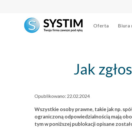
string(3) "303"
Oferta
Biura
Jak zgło
Opublikowano:
22.02.2024
Wszystkie osoby prawne, takie jak np. spół
ograniczoną odpowiedzialnością mają obow
tym w poniższej publokacji opisane został