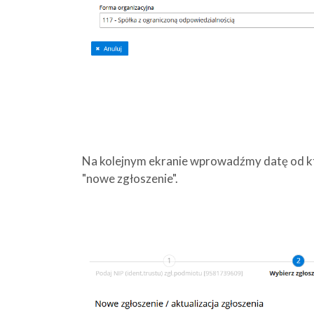
Na kolejnym ekranie wprowadźmy datę od kt
"nowe zgłoszenie".