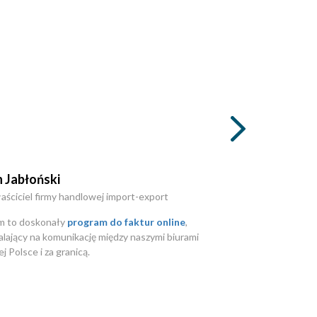
 Jabłoński
ściciel firmy handlowej import-export
m to doskonały
program do faktur online
,
lający na komunikację między naszymi biurami
j Polsce i za granicą.