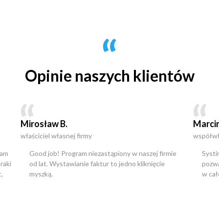
Opinie naszych klientów
Mirosław B.
Marcin
właściciel własnej firmy
współwła
ram
Good job! Program niezastąpiony w naszej firmie
Systi
raki
od lat. Wystawianie faktur to jedno kliknięcie
pozwa
,
myszką.
w całe