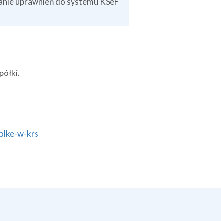
kanie uprawnień do systemu KSeF
półki.
olke-w-krs