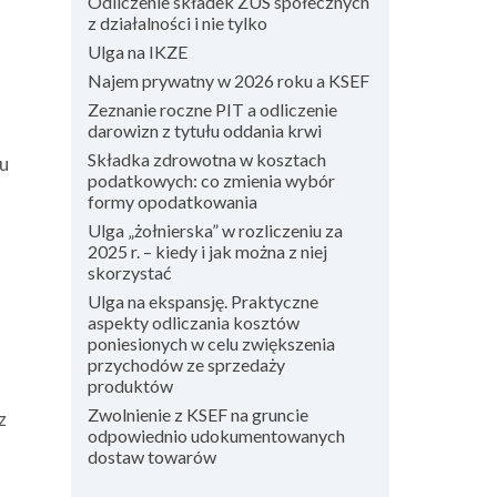
Odliczenie składek ZUS społecznych
z działalności i nie tylko
Ulga na IKZE
Najem prywatny w 2026 roku a KSEF
Zeznanie roczne PIT a odliczenie
darowizn z tytułu oddania krwi
Składka zdrowotna w kosztach
tu
podatkowych: co zmienia wybór
formy opodatkowania
Ulga „żołnierska” w rozliczeniu za
2025 r. – kiedy i jak można z niej
skorzystać
Ulga na ekspansję. Praktyczne
aspekty odliczania kosztów
poniesionych w celu zwiększenia
przychodów ze sprzedaży
produktów
Zwolnienie z KSEF na gruncie
z
odpowiednio udokumentowanych
dostaw towarów