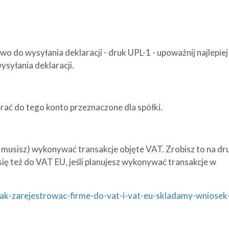
 do wysyłania deklaracji - druk UPL-1 - upoważnij najlepiej
ysyłania deklaracji.
rać do tego konto przeznaczone dla spółki.
lub musisz) wykonywać transakcje objęte VAT. Zrobisz to na dr
ę też do VAT EU, jeśli planujesz wykonywać transakcje w
jak-zarejestrowac-firme-do-vat-i-vat-eu-skladamy-wniosek