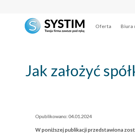
string(3) "293"
Oferta
Biura
Jak założyć spółk
Opublikowano:
04.01.2024
W poniższej publikacji przedstawiona zosta