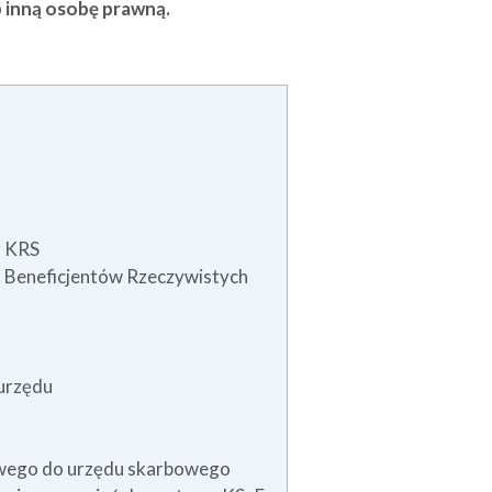
b inną osobę prawną.
z KRS
u Beneficjentów Rzeczywistych
urzędu
wego do urzędu skarbowego