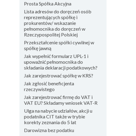
Prosta Spółka Akcyjna
Lista adresów do doręczeń osób
reprezentujących spółkę i
prokurentów/ wskazanie
pełnomocnika do doręczeń w
Rzeczypospolitej Polskiej
Przekształcenie spółki cywilnej w
spółkę jawną
Jak wypełnić formularz UPL-1 i
upoważnić pełnomocnika do
składania deklaracji podatkowych?
Jak zarejestrować spółkę w KRS?
Jak zgłosić beneficjenta
rzeczywistego
Jak zarejestrować firmę do VAT i
VAT EU? Składamy wniosek VAT-R
Ulga na nabycie udziałów, akcji u
podatnika CIT także w trybie
korekty zeznania do 5 lat
Darowizna bez podatku