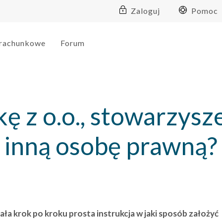
Zaloguj
Pomoc
 rachunkowe
Forum
ę z o.o., stowarzysz
inną osobę prawną?
ła krok po kroku prosta instrukcja w jaki sposób założyć