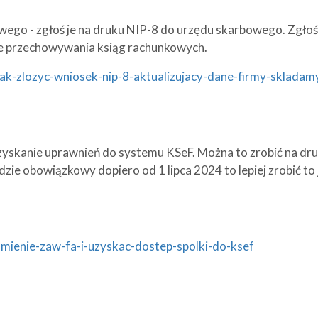
ego - zgłoś je na druku NIP-8 do urzędu skarbowego. Zgłoś
sce przechowywania ksiąg rachunkowych.
jak-zlozyc-wniosek-nip-8-aktualizujacy-dane-firmy-skladam
zyskanie uprawnień do systemu KSeF. Można to zrobić na dr
e obowiązkowy dopiero od 1 lipca 2024 to lepiej zrobić to 
omienie-zaw-fa-i-uzyskac-dostep-spolki-do-ksef