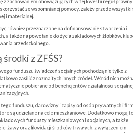
 z zachowaniem obowiązujących w tej kwestii reguł prawny
 skorzystać ze wspomnianej pomocy, zależy przede wszystk
ej i materialnej.
być również przeznaczone na dofinansowanie stworzenia i
ch, a także na powołanie do życia zakładowych żłobków, klu
owania przedszkolnego.
ą środki z ZFŚS?
wego funduszu świadczeń socjalnych pochodzą nie tylko z
tkowo zasilić z rozmaitych innych źródeł. Wśród nich możn
ematycznie pobierane od beneficjentów działalności socjalnej
ganizacyjnych.
tego funduszu, darowizny i zapisy od osób prywatnych i firm
tóre są udzielane na cele mieszkaniowe. Dodatkowo mogą t
akładowych funduszy mieszkaniowych i socjalnych, a także
zierżawy oraz likwidacji środków trwałych, z wyłączeniem