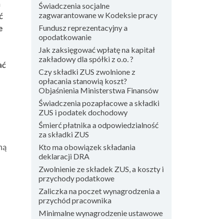
a
Świadczenia socjalne
zagwarantowane w Kodeksie pracy
ć
e
Fundusz reprezentacyjny a
opodatkowanie
Jak zaksięgować wpłatę na kapitał
zakładowy dla spółki z o.o. ?
ać
Czy składki ZUS zwolnione z
opłacania stanowią koszt?
Objaśnienia Ministerstwa Finansów
Świadczenia pozapłacowe a składki
ZUS i podatek dochodowy
Śmierć płatnika a odpowiedzialność
za składki ZUS
ną
Kto ma obowiązek składania
deklaracji DRA
Zwolnienie ze składek ZUS, a koszty i
przychody podatkowe
Zaliczka na poczet wynagrodzenia a
przychód pracownika
Minimalne wynagrodzenie ustawowe