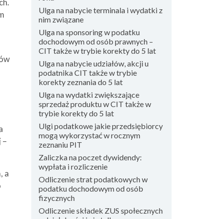
ch.
Ulga na nabycie terminala i wydatki z
im
nim związane
Ulga na sponsoring w podatku
dochodowym od osób prawnych –
CIT także w trybie korekty do 5 lat
bów
Ulga na nabycie udziałów, akcji u
podatnika CIT także w trybie
korekty zeznania do 5 lat
Ulga na wydatki zwiększające
sprzedaż produktu w CIT także w
trybie korekty do 5 lat
Ulgi podatkowe jakie przedsiębiorcy
a
mogą wykorzystać w rocznym
 –
zeznaniu PIT
Zaliczka na poczet dywidendy:
wypłata i rozliczenie
, a
Odliczenie strat podatkowych w
o
podatku dochodowym od osób
fizycznych
Odliczenie składek ZUS społecznych