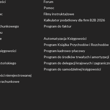
ości
Forum
Pomoc
ac
Filmy instruktażowe
Kalkulator podatkowy dla firm B2B 2026
rachunkowego
Program do faktur
nu
ce
Automatyzacja Księgowości
Program Książka Przychodów i Rozchodów
sięgowości
Program kadrowo-płacowy
Program do środków trwałych i amortyzacji
stońskiego
Program do delegacji krajowych i zagranicz
Program do samodzielnej księgowości
ości nierejestrowanej
o rachunkowe