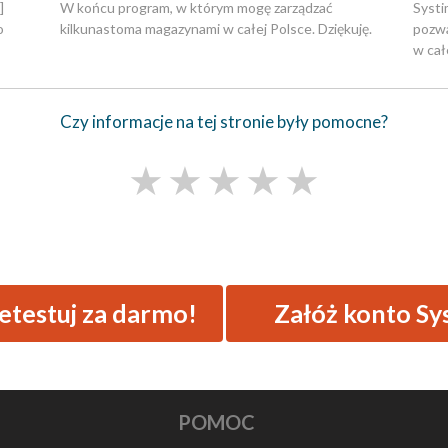
]
W końcu program, w którym mogę zarządzać
Systi
o
kilkunastoma magazynami w całej Polsce. Dziękuję.
pozwa
w całe
Czy informacje na tej stronie były pomocne?
★
★
★
★
★
testuj za darmo!
Załóż konto Sy
POMOC