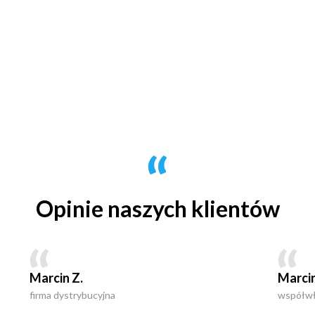
Opinie naszych klientów
Marcin Z.
Marcin
firma dystrybucyjna
współwła