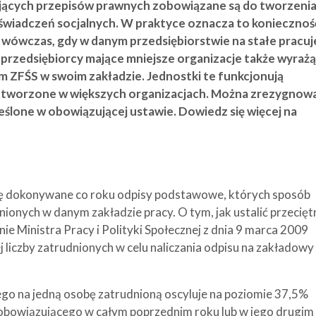
jących przepisów prawnych zobowiązane są do tworzeni
wiadczeń socjalnych. W praktyce oznacza to koniecznoś
i wówczas, gdy w danym przedsiębiorstwie na stałe pracuj
i przedsiębiorcy mające mniejsze organizacje także wyrażą
m ZFŚS w swoim zakładzie. Jednostki te funkcjonują
tworzone w większych organizacjach. Można zrezygnow
eślone w obowiązującej ustawie. Dowiedz się więcej na
ię dokonywane co roku odpisy podstawowe, których sposób
dnionych w danym zakładzie pracy. O tym, jak ustalić przecięt
ie Ministra Pracy i Polityki Społecznej z dnia 9 marca 2009
j liczby zatrudnionych w celu naliczania odpisu na zakładowy
 na jedną osobę zatrudnioną oscyluje na poziomie 37,5%
obowiązującego w całym poprzednim roku lub w jego drugim