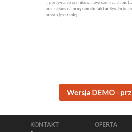
... porównanie cenników mówi samo za siebie [...
przeszliśmy na
program do faktur
Systim bo p
prostu jest taniej ...
Wersja DEMO - prze
KONTAKT
OFERTA