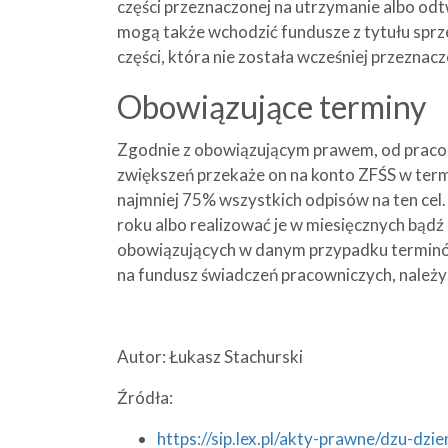
części przeznaczonej na utrzymanie albo od
mogą także wchodzić fundusze z tytułu sprze
części, która nie została wcześniej przezn
Obowiązujące terminy
Zgodnie z obowiązującym prawem, od pracoda
zwiększeń przekaże on na konto ZFŚS w term
najmniej 75% wszystkich odpisów na ten ce
roku albo realizować je w miesięcznych bąd
obowiązujących w danym przypadku terminów 
na fundusz świadczeń pracowniczych, należ
Autor: Łukasz Stachurski
Źródła:
https://sip.lex.pl/akty-prawne/dzu-dz