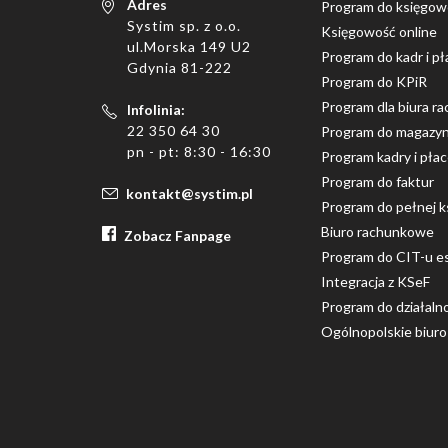
Adres
Program do księgow
Systim sp. z o.o.
Księgowość online
ul.Morska 149 U2
Program do kadr i pł
Gdynia 81-222
Program do KPiR
Program dla biura 
Infolinia:
22 350 64 30
Program do magazy
pn - pt: 8:30 - 16:30
Program kadry i pła
Program do faktur
kontakt@systim.pl
Program do pełnej k
Biuro rachunkowe
Zobacz Fanpage
Program do CIT-u e
Integracja z KSeF
Program do działaln
Ogólnopolskie biur