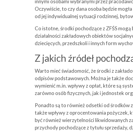
innymi osobami wybranymi przez pracodawcę
Oczywiście, to czy dana osoba będzie mogła
od jej indywidualnej sytuacji rodzinnej, bytow
Co istotne, środki pochodzące z ZFŚS mogą 
działalności zakładowych obiektów socjalny
dziecięcych, przedszkoli i innych form wych
Z jakich źródeł pochodz
Warto mieć świadomość, że środki z zakłado
odpisów podstawowych. Można je także doda
wymienić m.in. wpływy z opłat, które są syst
zarówno osób fizycznych, jak i jednostek or
Ponadto są to również odsetki od środków z 
także wpływy z oprocentowania pożyczek, k
być również wierzytelności likwidowanych z
przychody pochodzące z tytułu sprzedaży, d