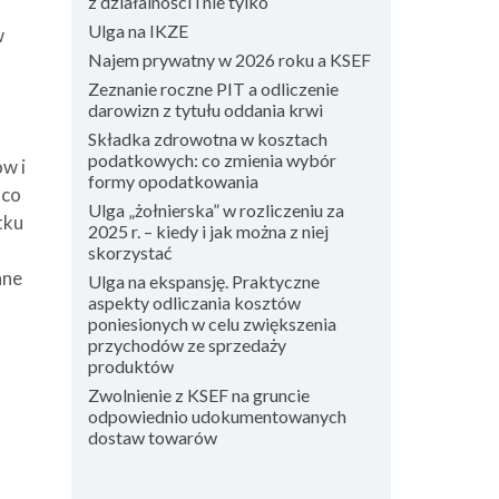
z działalności i nie tylko
Ulga na IKZE
w
Najem prywatny w 2026 roku a KSEF
Zeznanie roczne PIT a odliczenie
darowizn z tytułu oddania krwi
Składka zdrowotna w kosztach
podatkowych: co zmienia wybór
w i
formy opodatkowania
 co
Ulga „żołnierska” w rozliczeniu za
tku
2025 r. – kiedy i jak można z niej
skorzystać
ane
Ulga na ekspansję. Praktyczne
aspekty odliczania kosztów
poniesionych w celu zwiększenia
przychodów ze sprzedaży
produktów
Zwolnienie z KSEF na gruncie
odpowiednio udokumentowanych
dostaw towarów