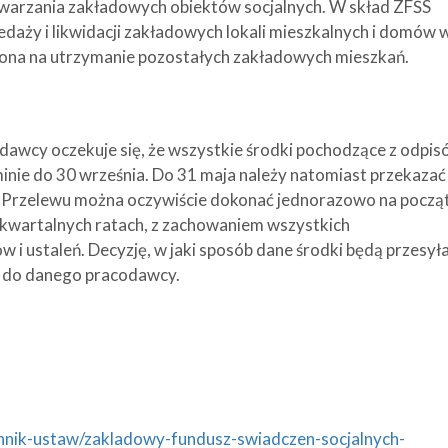
twarzania zakładowych obiektów socjalnych. W skład ZFŚS
daży i likwidacji zakładowych lokali mieszkalnych i domów 
aczona na utrzymanie pozostałych zakładowych mieszkań.
wcy oczekuje się, że wszystkie środki pochodzące z odpisó
inie do 30 września. Do 31 maja należy natomiast przekazać
l. Przelewu można oczywiście dokonać jednorazowo na począ
ź kwartalnych ratach, z zachowaniem wszystkich
i ustaleń. Decyzję, w jaki sposób dane środki będą przesył
y do danego pracodawcy.
iennik-ustaw/zakladowy-fundusz-swiadczen-socjalnych-