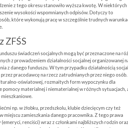
zenie z tego okresu stanowiło wyższa kwotę. W niektórych
kszenie wysokości wspomnianych odpisów. Dotyczy to
sób, które wykonują pracę w szczególnie trudnych warunka
e.
 z ZFŚS
unduszu świadczeń socjalnych mogą być przeznaczone na ró
anych z prowadzeniem działalności socjalnej organizowanej n
nia z danego funduszu. W tym przypadku działalnością socja
przez pracodawcę na rzecz zatrudnianych przez niego osób.
kulturalno-oświatowej, rozmaitych form wypoczynku dla
e pomocy materialnej i niematerialnej w różnych sytuacjach, 
e mieszkaniowe.
iećmi np. w żłobku, przedszkolu, klubie dziecięcym czy też
w miejscu zamieszkania danego pracownika. Z tego prawa
(emeryci, renciści) wraz z członkami najbliższych rodzin ora