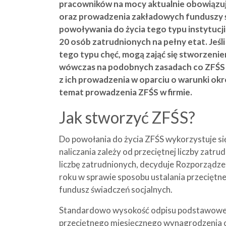
pracowników na mocy aktualnie obowiązu
oraz prowadzenia zakładowych funduszy ś
powoływania do życia tego typu instytucj
20 osób zatrudnionych na pełny etat. Jeśl
tego typu chęć, mogą zająć się stworzenie
wówczas na podobnych zasadach co ZFŚS 
z ich prowadzenia w oparciu o warunki okr
temat prowadzenia ZFŚS w firmie.
Jak stworzyć ZFŚS?
Do powołania do życia ZFŚS wykorzystuje s
naliczania zależy od przeciętnej liczby zatru
liczbę zatrudnionych, decyduje Rozporządzen
roku w sprawie sposobu ustalania przeciętne
fundusz świadczeń socjalnych.
Standardowo wysokość odpisu podstawowego
przeciętnego miesięcznego wynagrodzenia 