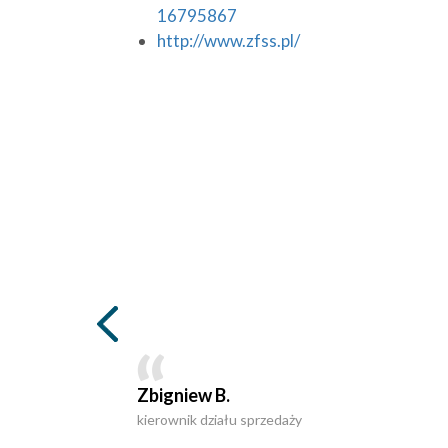
16795867
http://www.zfss.pl/
Zbigniew B.
kierownik działu sprzedaży