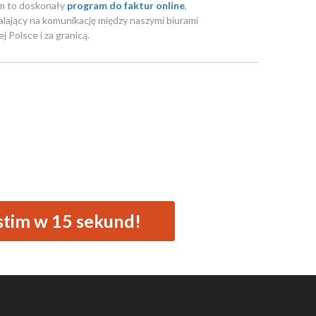
m to doskonały
program do faktur online
,
lający na komunikację między naszymi biurami
j Polsce i za granicą.
stim w 15 sekund!