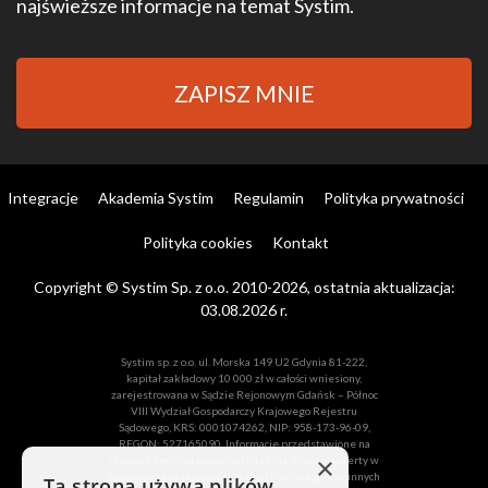
najświeższe informacje na temat Systim.
ZAPISZ MNIE
Integracje
Akademia Systim
Regulamin
Polityka prywatności
Polityka cookies
Kontakt
Copyright © Systim Sp. z o.o. 2010-2026, ostatnia aktualizacja:
03.08.2026 r.
Systim sp. z o.o. ul. Morska 149 U2 Gdynia 81-222,
kapitał zakładowy 10 000 zł w całości wniesiony,
zarejestrowana w Sądzie Rejonowym Gdańsk – Północ
VIII Wydział Gospodarczy Krajowego Rejestru
Sądowego, KRS: 0001074262, NIP: 958-173-96-09,
REGON: 527165090. Informacje przedstawione na
×
stronach serwisu www.systim.pl nie stanowią oferty w
rozumieniu przepisów Kodeksu Cywilnego oraz innych
Ta strona używa plików