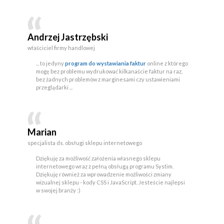
Andrzej Jastrzębski
właściciel firmy handlowej
... to jedyny
program do wystawiania faktur
online z którego
mogę bez problemu wydrukować kilkanaście faktur na raz,
bez żadnych problemów z marginesami czy ustawieniami
przeglądarki ...
Marian
specjalista ds. obsługi sklepu internetowego
Dziękuję za możliwość założenia własnego sklepu
internetowego wraz z pełną obsługą programu Systim.
Dziękuję również za wprowadzenie możliwości zmiany
wizualnej sklepu - kody CSS i JavaScript. Jesteście najlepsi
w swojej branży :)