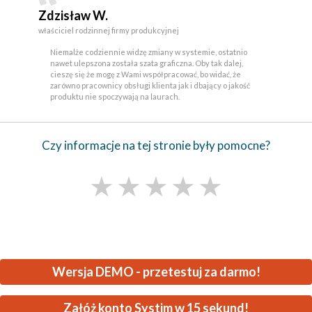
Zdzisław W.
właściciel rodzinnej firmy produkcyjnej
Niemalże codziennie widzę zmiany w systemie, ostatnio
nawet ulepszona została szata graficzna. Oby tak dalej,
cieszę się że mogę z Wami współpracować, bo widać, że
zarówno pracownicy obsługi klienta jak i dbający o jakość
produktu nie spoczywają na laurach.
Czy informacje na tej stronie były pomocne?
★
★
★
★
★
Wersja DEMO - przetestuj za darmo!
Załóż konto Systim w 15 sekund!