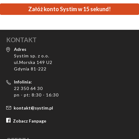
Załóż konto Systim w 15 sekund!
KONTAKT
Adres
Systim sp. z o.o.
ul.Morska 149 U2
Gdynia 81-222
Infolinia:
22 350 64 30
pn - pt: 8:30 - 16:30
kontakt@systim.pl
Zobacz Fanpage