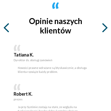
Opinie naszych
klientów
Tatiana K.
Dyrektor ds. obsługi zamówień
Nowości prawne wdrażane są błyskawicznie, a obsługa
klienta rozwiąże każdy problem.
Robert K.
prezes
Ja przy Systimie zostaję na stałe, ze względu na
funkcjonalność i bardzo dobry kontakt z obsługą