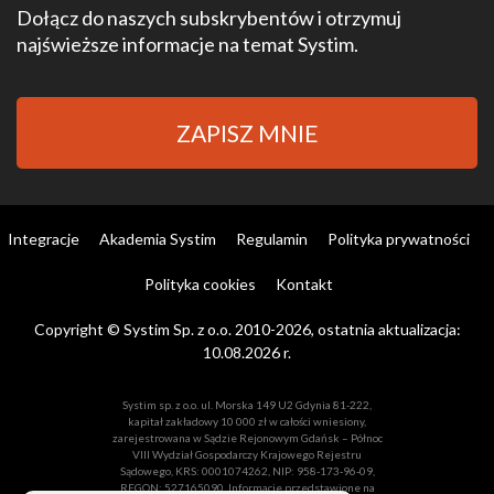
Dołącz do naszych subskrybentów i otrzymuj
najświeższe informacje na temat Systim.
ZAPISZ MNIE
Integracje
Akademia Systim
Regulamin
Polityka prywatności
Polityka cookies
Kontakt
Copyright © Systim Sp. z o.o. 2010-2026, ostatnia aktualizacja:
10.08.2026 r.
Systim sp. z o.o. ul. Morska 149 U2 Gdynia 81-222,
kapitał zakładowy 10 000 zł w całości wniesiony,
zarejestrowana w Sądzie Rejonowym Gdańsk – Północ
VIII Wydział Gospodarczy Krajowego Rejestru
Sądowego, KRS: 0001074262, NIP: 958-173-96-09,
REGON: 527165090. Informacje przedstawione na