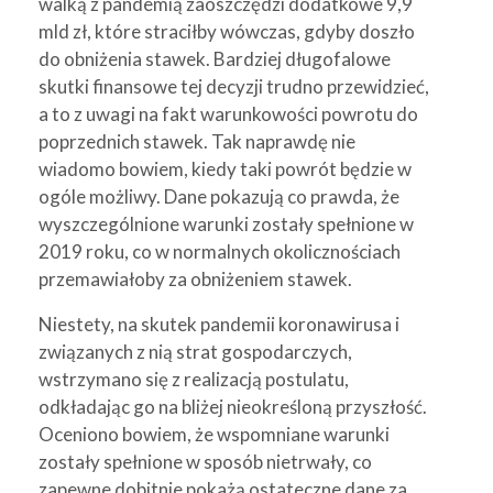
walką z pandemią zaoszczędzi dodatkowe 9,9
mld zł, które straciłby wówczas, gdyby doszło
do obniżenia stawek. Bardziej długofalowe
skutki finansowe tej decyzji trudno przewidzieć,
a to z uwagi na fakt warunkowości powrotu do
poprzednich stawek. Tak naprawdę nie
wiadomo bowiem, kiedy taki powrót będzie w
ogóle możliwy. Dane pokazują co prawda, że
wyszczególnione warunki zostały spełnione w
2019 roku, co w normalnych okolicznościach
przemawiałoby za obniżeniem stawek.
Niestety, na skutek pandemii koronawirusa i
związanych z nią strat gospodarczych,
wstrzymano się z realizacją postulatu,
odkładając go na bliżej nieokreśloną przyszłość.
Oceniono bowiem, że wspomniane warunki
zostały spełnione w sposób nietrwały, co
zapewne dobitnie pokażą ostateczne dane za