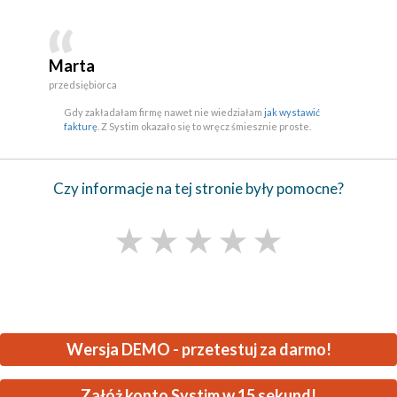
Marta
przedsiębiorca
Gdy zakładałam firmę nawet nie wiedziałam
jak wystawić
fakturę
. Z Systim okazało się to wręcz śmiesznie proste.
Czy informacje na tej stronie były pomocne?
★
★
★
★
★
Wersja DEMO - przetestuj za darmo!
Załóż konto Systim w 15 sekund!