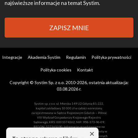
najświeższe informacje na temat Systim.
ZAPISZ MNIE
Integracje
Akademia Systim
Regulamin
Polityka prywatności
Polityka cookies
Kontakt
Copyright © Systim Sp. z o.o. 2010-2026, ostatnia aktualizacja:
03.08.2026 r.
Systim sp. z o.o. ul. Morska 149 U2 Gdynia 81-222,
kapitał zakładowy 10 000 zł w całości wniesiony,
zarejestrowana w Sądzie Rejonowym Gdańsk – Północ
VIII Wydział Gospodarczy Krajowego Rejestru
Sądowego, KRS: 0001074262, NIP: 958-173-96-09,
REGON: 527165090. Informacje przedstawione na
×
stronach serwisu www.systim.pl nie stanowią oferty w
rozumieniu przepisów Kodeksu Cywilnego oraz innych