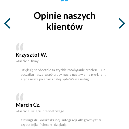
Opinie naszych
klientów
Krzysztof W.
właściciel firmy
Dziękuję serdecznie za szybkie rozwiązanie problemu. Od
początku naszej współpracy macie nastawienie pro-klient,
stąd zawsze polecam i dalej będę Wasze usługi.
Marcin Cz.
właściciel sklepu internetowego
Obsługa drukarki fiskalnej i integracja Allegro z Systim -
czysta bajka. Polecam i dziękuję.