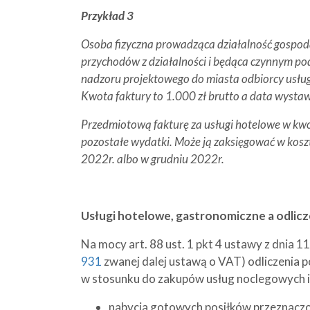
Przykład 3
Osoba fizyczna prowadząca działalność gospod
przychodów z działalności i będąca czynnym po
nadzoru projektowego do miasta odbiorcy usługi
Kwota faktury to 1.000 zł brutto a data wysta
Przedmiotową fakturę za usługi hotelowe w kwo
pozostałe wydatki. Może ją zaksięgować w koszty
2022r. albo w grudniu 2022r.
Usługi hotelowe, gastronomiczne a odlic
Na mocy art. 88 ust. 1 pkt 4 ustawy z dnia 1
931
zwanej dalej ustawą o VAT) odliczenia 
w stosunku do zakupów usług noclegowych i
nabycia gotowych posiłków przeznaczo