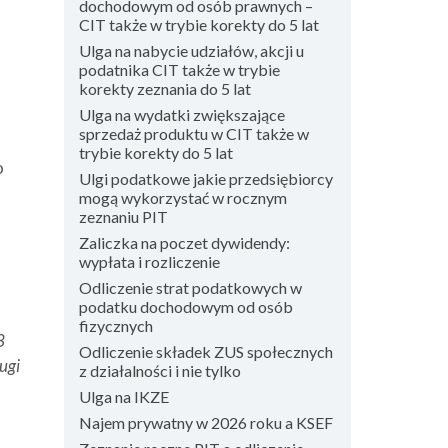
dochodowym od osób prawnych –
CIT także w trybie korekty do 5 lat
Ulga na nabycie udziałów, akcji u
podatnika CIT także w trybie
korekty zeznania do 5 lat
Ulga na wydatki zwiększające
sprzedaż produktu w CIT także w
trybie korekty do 5 lat
o
Ulgi podatkowe jakie przedsiębiorcy
mogą wykorzystać w rocznym
zeznaniu PIT
Zaliczka na poczet dywidendy:
wypłata i rozliczenie
Odliczenie strat podatkowych w
podatku dochodowym od osób
fizycznych
3
Odliczenie składek ZUS społecznych
ugi
z działalności i nie tylko
Ulga na IKZE
Najem prywatny w 2026 roku a KSEF