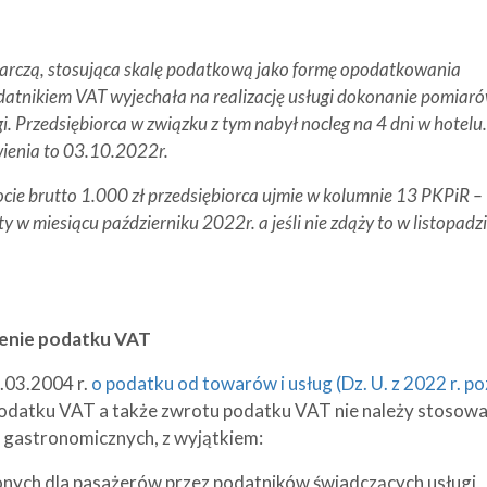
arczą, stosująca skalę podatkową jako formę opodatkowania
datnikiem VAT wyjechała na realizację usługi dokonanie pomiaró
. Przedsiębiorca w związku z tym nabył nocleg na 4 dni w hotelu.
wienia to 03.10.2022r.
cie brutto 1.000 zł przedsiębiorca ujmie w kolumnie 13 PKPiR –
 w miesiącu październiku 2022r. a jeśli nie zdąży to w listopadz
zenie podatku VAT
1.03.2004 r.
o podatku od towarów i usług (Dz. U. z 2022 r. po
podatku VAT a także zwrotu podatku VAT nie należy stosow
 gastronomicznych, z wyjątkiem:
nych dla pasażerów przez podatników świadczących usługi