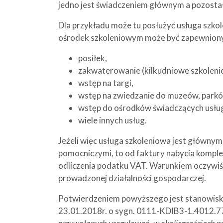
jedno jest świadczeniem głównym a pozosta
Dla przykładu może tu posłużyć usługa szko
ośrodek szkoleniowym może być zapewnion
posiłek,
zakwaterowanie (kilkudniowe szkolenie
wstęp na targi,
wstęp na zwiedzanie do muzeów, parków
wstęp do ośrodków świadczących usłu
wiele innych usług.
Jeżeli więc usługa szkoleniowa jest głównym
pomocniczymi, to od faktury nabycia komple
odliczenia podatku VAT. Warunkiem oczywiście
prowadzonej działalności gospodarczej.
Potwierdzeniem powyższego jest stanowisko 
23.01.2018r. o sygn. 0111-KDIB3-1.4012.778