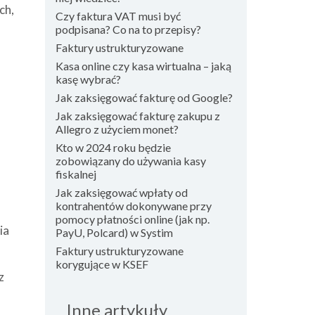
ch,
Czy faktura VAT musi być
podpisana? Co na to przepisy?
Faktury ustrukturyzowane
Kasa online czy kasa wirtualna – jaką
kasę wybrać?
Jak zaksięgować fakturę od Google?
Jak zaksięgować fakturę zakupu z
Allegro z użyciem monet?
Kto w 2024 roku będzie
zobowiązany do używania kasy
fiskalnej
Jak zaksięgować wpłaty od
kontrahentów dokonywane przy
pomocy płatności online (jak np.
ia
PayU, Polcard) w Systim
Faktury ustrukturyzowane
korygujące w KSEF
z
Inne artykuły