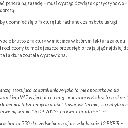
ać generalną zasadę – musi wystąpić związek przyczynowo –
darczą.
aby upomnieć się o fakturę lub rachunek za nabyte usługi
ocie brutto z faktury w miesiącu w którym faktura zakupu
 rozliczony to może jeszcze przedsiębiorca ją ująć najdalej d
a faktura została wystawiona.
arczą, stosująca podatek liniowy jako formę opodatkowania
datnikiem VAT wyjechała na targi branżowe w Kielcach na okres 
i firmami a także nabycia próbek towarów. Na miejscu nabyła usł
tawioną w dniu 16.09.2022r. na kwotę brutto 550 zł.
cie brutto 550 zł przedsiębiorca ujmie w kolumnie 13 PKPiR –