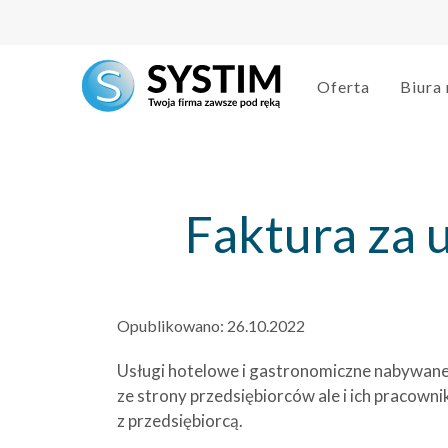
string(3) "202"
Oferta
Biura
Faktura za 
Opublikowano:
26.10.2022
Usługi hotelowe i gastronomiczne nabywane 
ze strony przedsiębiorców ale i ich pracow
z przedsiębiorcą.