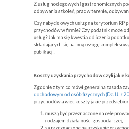
Z usług noclegowych i gastronomicznych pod
odbywania szkoleń, prac w terenie, odbywani
Czy nabycie owych usług na terytorium RP p
przychodów w firmie? Czy podatnik może od
usług? Jak ma się kwestia odliczenia podat
składających się na inną usługę kompleksową?
publikacji.
Koszty uzyskania przychodów czyli jakie k
Zgodnie z tym co mówi generalna zasada z
dochodowym od osób fizycznych (Dz. U. z 20
przychodów a więc koszty jakie przedsiębior
muszą być przeznaczone na cele prowad
rodzajem działalności gospodarczej,
są przeznaczone na uzyskanie przychodó