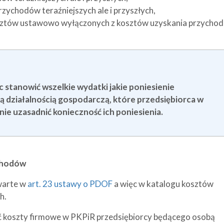
rzychodów teraźniejszych ale i przyszłych,
osztów ustawowo wyłączonych z kosztów uzyskania przycho
stanowić wszelkie wydatki jakie poniesienie
 działalnością gospodarczą, które przedsiębiorca w
ie uzasadnić konieczność ich poniesienia.
chodów
warte w
art. 23 ustawy o PDOF
a więc w katalogu kosztów
h.
ć koszty firmowe w PKPiR przedsiębiorcy będącego osobą