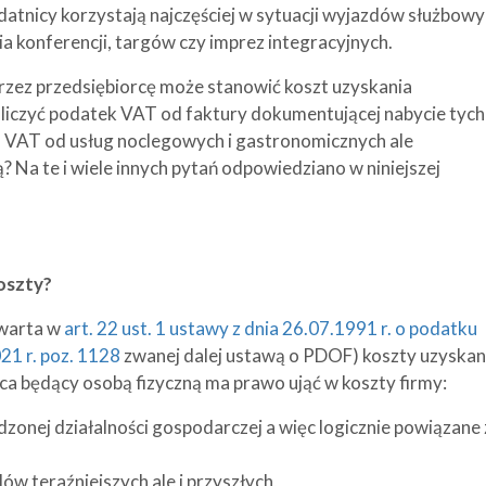
atnicy korzystają najczęściej w sytuacji wyjazdów służbowy
a konferencji, targów czy imprez integracyjnych.
rzez przedsiębiorcę może stanowić koszt uzyskania
liczyć podatek VAT od faktury dokumentującej nabycie tych
ku VAT od usług noclegowych i gastronomicznych ale
 Na te i wiele innych pytań odpowiedziano w niniejszej
oszty?
awarta w
art. 22 ust. 1 ustawy z dnia 26.07.1991 r. o podatku
21 r. poz. 1128
zwanej dalej ustawą o PDOF) koszty uzyskan
ca będący osobą fizyczną ma prawo ująć w koszty firmy:
zonej działalności gospodarczej a więc logicznie powiązane 
w teraźniejszych ale i przyszłych,