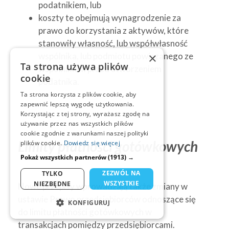
podatnikiem, lub
koszty te obejmują wynagrodzenie za
prawo do korzystania z aktywów, które
stanowiły własność, lub współwłasność
×
wspólnika, lub podmiotu powiązanego ze
Ta strona używa plików
wspólnikiem przed utworzeniem
cookie
podatnika.
Ta strona korzysta z plików cookie, aby
zapewnić lepszą wygodę użytkowania.
Korzystając z tej strony, wyrażasz zgodę na
używanie przez nas wszystkich plików
cookie zgodnie z warunkami naszej polityki
Limity płatności gotówkowych
plików cookie.
Dowiedz się więcej
Pokaż wszystkich partnerów
(1913) →
ZEZWÓL NA
TYLKO
WSZYSTKIE
NIEZBĘDNE
Nowe przepisy wprowadzają także zmiany w
ustawie Prawo przedsiębiorców odnoszące się
KONFIGURUJ
do limitu płatności gotówkowych w
NIEZBĘDNE
transakcjach pomiędzy przedsiębiorcami.