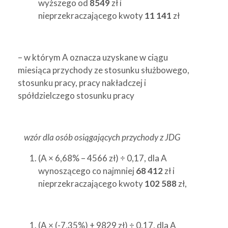
wyższego od
8549
zł i
nieprzekraczającego kwoty
11 141
zł
– w którym A oznacza uzyskane w ciągu
miesiąca przychody ze stosunku służbowego,
stosunku pracy, pracy nakładczej i
spółdzielczego stosunku pracy
wzór dla osób osiągających przychody z JDG
(A × 6,68% – 4566 zł) ÷ 0,17, dla A
wynoszącego co najmniej
68 412
zł i
nieprzekraczającego kwoty
102 588
zł,
(A × (-7,35%) + 9829 zł) ÷ 0,17, dla A