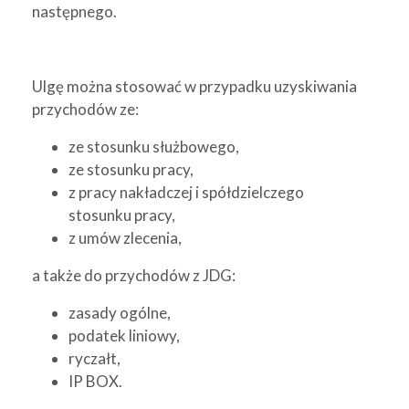
następnego.
Ulgę można stosować w przypadku uzyskiwania
przychodów ze:
ze stosunku służbowego,
ze stosunku pracy,
z pracy nakładczej i spółdzielczego
stosunku pracy,
z umów zlecenia,
a także do przychodów z JDG:
zasady ogólne,
podatek liniowy,
ryczałt,
IP BOX.