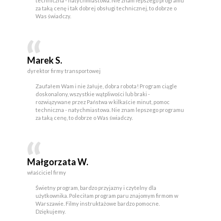
techniczna - natychmiastowa. Nie znam lepszego programu
za taką cenę i tak dobrej obsługi technicznej, to dobrze o
Was świadczy.
Marek S.
dyrektor firmy transportowej
Zaufałem Wam i nie żałuje, dobra robota! Program ciągle
doskonalony, wszystkie wątpliwości lub braki -
rozwiązywane przez Państwa w kilkaście minut, pomoc
techniczna - natychmiastowa. Nie znam lepszego programu
za taką cenę, to dobrze o Was świadczy.
Małgorzata W.
właściciel firmy
Świetny program, bardzo przyjazny i czytelny dla
użytkownika. Poleciłam program paru znajomym firmom w
Warszawie. Filmy instruktażowe bardzo pomocne.
Dziękujemy.