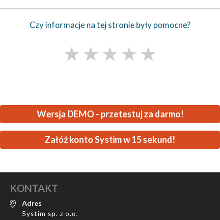
Czy informacje na tej stronie były pomocne?
★
★
★
★
★
Wersja DEMO - przetestuj za darmo!
Załóż konto Systim w 15 sekund!
KONTAKT
Adres
Systim sp. z o.o.