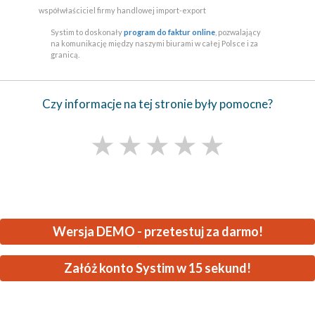
współwłaściciel firmy handlowej import-export
Systim to doskonały
program do faktur online
, pozwalający
na komunikację między naszymi biurami w całej Polsce i za
granicą.
Czy informacje na tej stronie były pomocne?
★
★
★
★
★
Wersja DEMO - przetestuj za darmo!
Załóż konto Systim w 15 sekund!