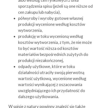
albo według cen rynkowych z dnia
sporządzenia spisu (jeżeli są one niższe od
cen zakupu lub nabycia),
półwyroby i wyroby gotowe własnej
produkcji wycenione według kosztów
wytworzenia,
produkcję w toku wycenioną według
kosztów wytworzenia, z tym, że nie może
to być wartość niższa od kosztów
materiałów bezpośrednich zużytych do
produkcji niezakończonej,
odpady użytkowe, które w toku
działalności utraciły swoją pierwotną
wartość użytkową, wycenione według
wartości wynikającej z oszacowania
uwzględniającego ich przydatność do
dalszego użytkowania.
W spisie z natury powinny znaleźć się także