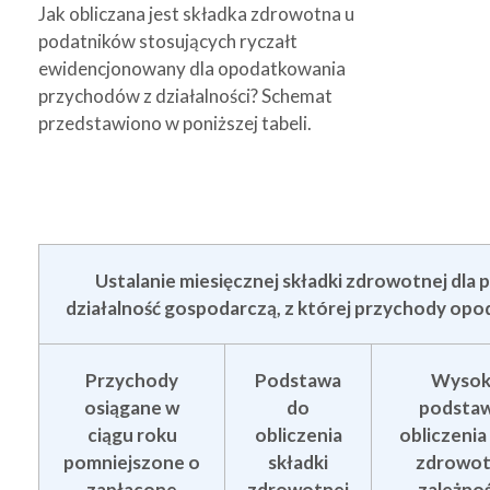
Jak obliczana jest składka zdrowotna u
podatników stosujących ryczałt
ewidencjonowany dla opodatkowania
przychodów z działalności? Schemat
przedstawiono w poniższej tabeli.
Ustalanie miesięcznej składki zdrowotnej dl
działalność gospodarczą, z której przychody opo
Przychody
Podstawa
Wysok
osiągane w
do
podstaw
ciągu roku
obliczenia
obliczenia
pomniejszone o
składki
zdrowot
zapłacone
zdrowotnej
zależnoś