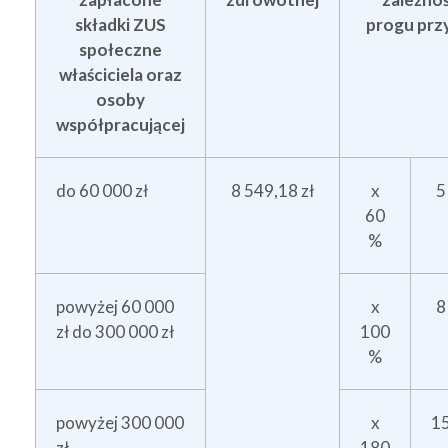
składki ZUS
progu prz
społeczne
właściciela oraz
osoby
współpracującej
do 60 000 zł
8 549,18 zł
x
5
60
%
powyżej 60 000
x
8
zł do 300 000 zł
100
%
powyżej 300 000
x
1
zł
180