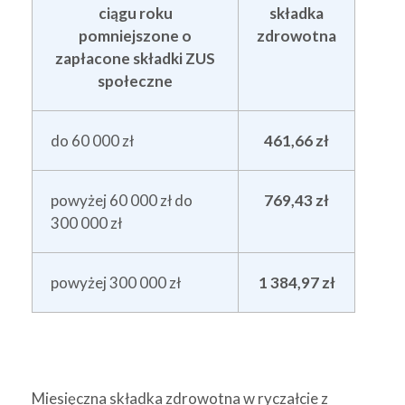
ciągu roku
składka
pomniejszone o
zdrowotna
zapłacone składki ZUS
społeczne
do 60 000 zł
461,66 zł
powyżej 60 000 zł do
769,43 zł
300 000 zł
powyżej 300 000 zł
1 384,97 zł
Miesięczna składka zdrowotna w ryczałcie z