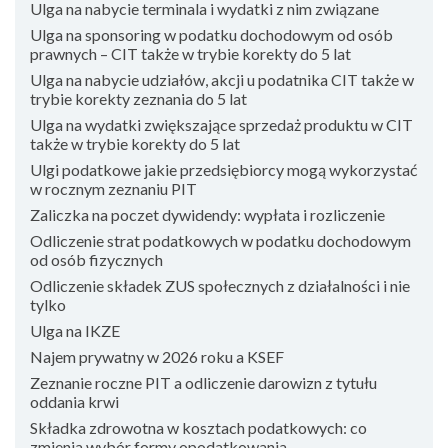
Ulga na nabycie terminala i wydatki z nim związane
Ulga na sponsoring w podatku dochodowym od osób
prawnych – CIT także w trybie korekty do 5 lat
Ulga na nabycie udziałów, akcji u podatnika CIT także w
trybie korekty zeznania do 5 lat
Ulga na wydatki zwiększające sprzedaż produktu w CIT
także w trybie korekty do 5 lat
Ulgi podatkowe jakie przedsiębiorcy mogą wykorzystać
w rocznym zeznaniu PIT
Zaliczka na poczet dywidendy: wypłata i rozliczenie
Odliczenie strat podatkowych w podatku dochodowym
od osób fizycznych
Odliczenie składek ZUS społecznych z działalności i nie
tylko
Ulga na IKZE
Najem prywatny w 2026 roku a KSEF
Zeznanie roczne PIT a odliczenie darowizn z tytułu
oddania krwi
Składka zdrowotna w kosztach podatkowych: co
zmienia wybór formy opodatkowania