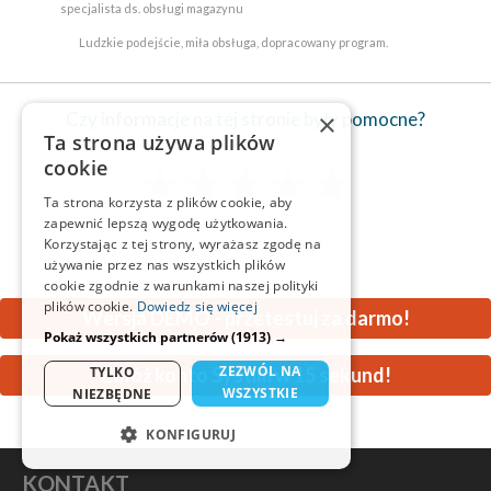
specjalista ds. obsługi magazynu
Ludzkie podejście, miła obsługa, dopracowany program.
Czy informacje na tej stronie były pomocne?
×
Ta strona używa plików
cookie
★
★
★
★
★
Ta strona korzysta z plików cookie, aby
zapewnić lepszą wygodę użytkowania.
Korzystając z tej strony, wyrażasz zgodę na
używanie przez nas wszystkich plików
cookie zgodnie z warunkami naszej polityki
plików cookie.
Dowiedz się więcej
Wersja DEMO - przetestuj za darmo!
Pokaż wszystkich partnerów
(1913) →
ZEZWÓL NA
TYLKO
Załóż konto Systim w 15 sekund!
WSZYSTKIE
NIEZBĘDNE
KONFIGURUJ
NIEZBĘDNE
KONTAKT