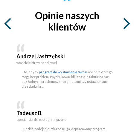
Opinie naszych
klientów
Andrzej Jastrzębski
właściciel firmy handlowej
... to jedyny
program do wystawiania faktur
online z którego
mogę bez problemu wydrukować kilkanaście faktur na raz,
bez żadnych problemów z marginesami czy ustawieniami
przeglądarki ...
Tadeusz B.
specjalista ds. obsługi magazynu
Ludzkie podejście, miła obsługa, dopracowany program.