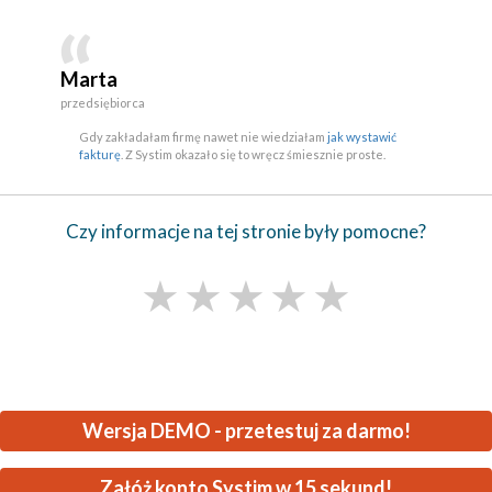
Marta
przedsiębiorca
Gdy zakładałam firmę nawet nie wiedziałam
jak wystawić
fakturę
. Z Systim okazało się to wręcz śmiesznie proste.
Czy informacje na tej stronie były pomocne?
★
★
★
★
★
Wersja DEMO - przetestuj za darmo!
Załóż konto Systim w 15 sekund!