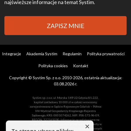
najświeższe informacje na temat Systim.
ZAPISZ MNIE
Integracje
Akademia Systim
Regulamin
Polityka prywatności
Polityka cookies
Kontakt
Copyright © Systim Sp. z o.o. 2010-2026, ostatnia aktualizacja:
03.08.2026 r.
Systim sp. z o.o. ul. Morska 149 U2 Gdynia 81-222,
kapitał zakładowy 10 000 zł w całości wniesiony,
zarejestrowana w Sądzie Rejonowym Gdańsk – Północ
VIII Wydział Gospodarczy Krajowego Rejestru
Sądowego, KRS: 0001074262, NIP: 958-173-96-09,
REGON: 527165090. Informacje przedstawione na
×
stronach serwisu www.systim.pl nie stanowią oferty w
rozumieniu przepisów Kodeksu Cywilnego oraz innych