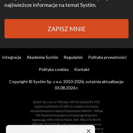
najświeższe informacje na temat Systim.
ZAPISZ MNIE
Integracje
Akademia Systim
Regulamin
Polityka prywatności
Polityka cookies
Kontakt
Copyright © Systim Sp. z o.o. 2010-2026, ostatnia aktualizacja:
03.08.2026 r.
Systim sp. z o.o. ul. Morska 149 U2 Gdynia 81-222,
kapitał zakładowy 10 000 zł w całości wniesiony,
zarejestrowana w Sądzie Rejonowym Gdańsk – Północ
VIII Wydział Gospodarczy Krajowego Rejestru
Sądowego, KRS: 0001074262, NIP: 958-173-96-09,
REGON: 527165090. Informacje przedstawione na
×
stronach serwisu www.systim.pl nie stanowią oferty w