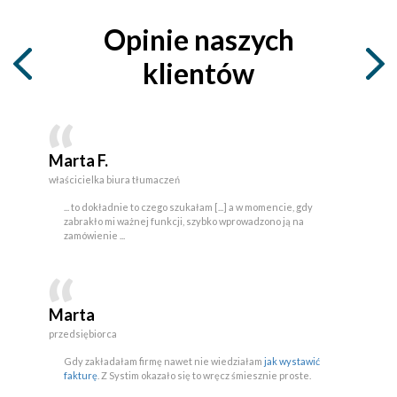
Opinie naszych
klientów
Marta F.
właścicielka biura tłumaczeń
... to dokładnie to czego szukałam [...] a w momencie, gdy
zabrakło mi ważnej funkcji, szybko wprowadzono ją na
zamówienie ...
Marta
przedsiębiorca
Gdy zakładałam firmę nawet nie wiedziałam
jak wystawić
fakturę
. Z Systim okazało się to wręcz śmiesznie proste.