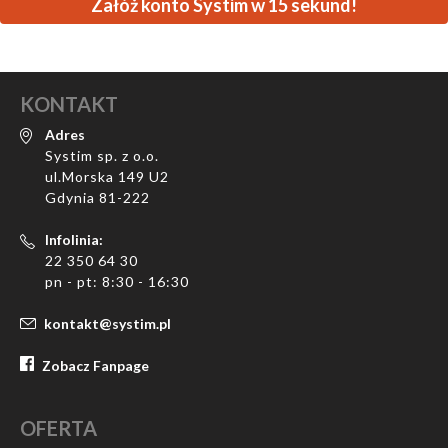
Załóż konto Systim w 15 sekund!
KONTAKT
Adres
Systim sp. z o.o.
ul.Morska 149 U2
Gdynia 81-222
Infolinia:
22 350 64 30
pn - pt: 8:30 - 16:30
kontakt@systim.pl
Zobacz Fanpage
OFERTA