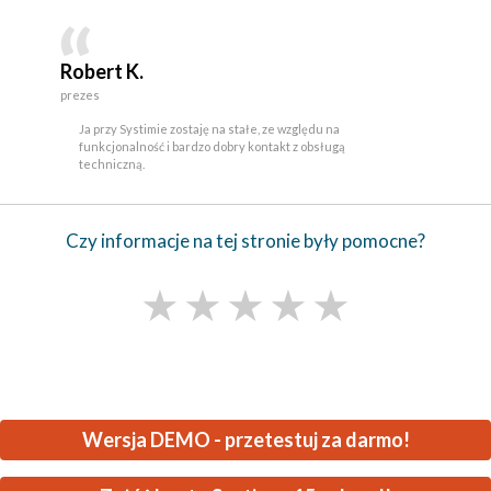
Robert K.
prezes
Ja przy Systimie zostaję na stałe, ze względu na
funkcjonalność i bardzo dobry kontakt z obsługą
techniczną.
Czy informacje na tej stronie były pomocne?
★
★
★
★
★
Wersja DEMO - przetestuj za darmo!